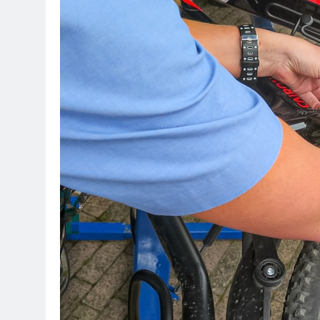
FW Rheingau-T
Rund 150 Einsa
5. August 2026
POL-RTK: Lei
5. August 2026
POL-OF: Abgel
Gesehen?
5. August 2026
POL-OH: Öffe
4. August 2026
POL-RTK: 42 
4. August 2026
HZA-F: -LKW 
4. August 2026