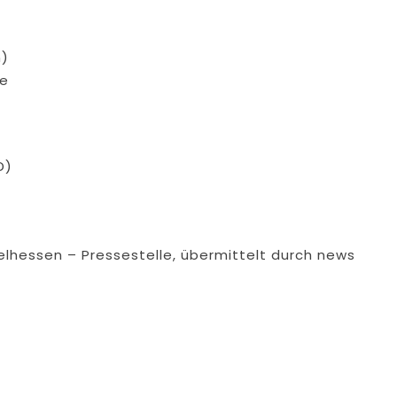
n)
de
D)
telhessen – Pressestelle, übermittelt durch news