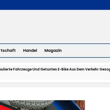
rtschaft
Handel
Magazin
ulierte Fahrzeuge Und Getuntes E-Bike Aus Dem Verkehr Gezog
d Eines Wohnmobils Führt Zu Einer Langen Sperrung Der A3 Bei
alm-Eder-Kreis: 74-Jähriger Claus-Peter H. Aus Felsberg Wir