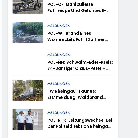
ttenhain Und Taunusstein-Seitzenhahn –
POL-OF: Manipulierte
Fahrzeuge Und Getuntes E-
Bike Aus Dem Verkehr
Gezogen – TRuP-Spezialisten
MELDUNGEN
Decken Gleich Mehrere
POL-WI: Brand Eines
Verstöße Auf
inweise Erbeten Und Wer Hat Den Fahrraddieb
Wohnmobils Führt Zu Einer
Langen Sperrung Der A3 Bei
Niedernhausen
MELDUNGEN
vtl. In Thüringen Unterwegs
POL-NH: Schwalm-Eder-Kreis:
74-Jähriger Claus-Peter H.
Aus Felsberg Wird Vermisst
-OF: Wo Ist Wanawsha Dana Hama Ziad?
ugust 2026
MELDUNGEN
estoppt-
FW Rheingau-Taunus:
Erstmeldung: Waldbrand
Zwischen Bad Schwalbach-
Hettenhain Und Taunusstein-
MELDUNGEN
Seitzenhahn – Rund 150
POL-RTK: Leitungswechsel Bei
Einsatzkräfte Im Einsatz
Der Polizeidirektion Rheingau-
Taunus