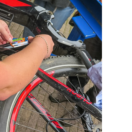
aunus: Erstmeldung: Waldbrand Zwischen Bad Schwalbach-He
tzkräfte Im Einsatz
tungswechsel Bei Der Polizeidirektion Rheingau-Taunus
enkt Und Bestohlen: Zeugen Gesucht!; Mercedes Angedotzt: H
ntlichkeitsfahndung Nach Vermisster Person Aus Osthessen – E
Jahre Alte Mann Aus Geisenheim Vermisst
POL
4. A
Mit 62.400 Illegalen Energiedrinks Vom Zollamt In Frankfurt G