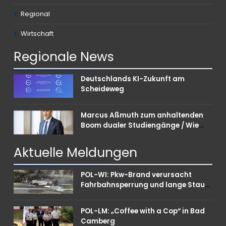
Regional
Wirtschaft
Regionale
News
Deutschlands KI-Zukunft am
Scheideweg
Marcus Aßmuth zum anhaltenden
Boom dualer Studiengänge / Wie
Unternehmen bei Nachwuchskräften
punkten können
Aktuelle
Meldungen
POL-WI: Pkw-Brand verursacht
Fahrbahnsperrung und lange Staus
auf der A 3
POL-LM: „Coffee with a Cop“ in Bad
Camberg