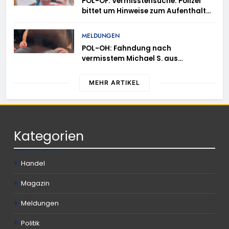
POL-OF: Vermisstensuche: Polizei
bittet um Hinweise zum Aufenthalt
von Ricardo Zaragoza Gonzalez
MELDUNGEN
POL-OH: Fahndung nach
vermisstem Michael S. aus
Rotenburg a.d. Fulda
MEHR ARTIKEL
Kategorien
Handel
Magazin
Meldungen
Politik