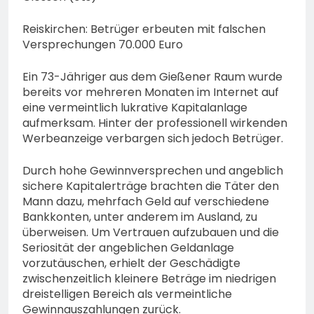
74-jähriger Claus-Peter
H. weiterhin vermisst –
6. August 2026
Reiskirchen: Betrüger erbeuten mit falschen
Erneute Veröffentlichung
Versprechungen 70.000 Euro
eines Fotos
Ein 73-Jähriger aus dem Gießener Raum wurde
bereits vor mehreren Monaten im Internet auf
eine vermeintlich lukrative Kapitalanlage
aufmerksam. Hinter der professionell wirkenden
Werbeanzeige verbargen sich jedoch Betrüger.
Durch hohe Gewinnversprechen und angeblich
sichere Kapitalerträge brachten die Täter den
Mann dazu, mehrfach Geld auf verschiedene
Bankkonten, unter anderem im Ausland, zu
überweisen. Um Vertrauen aufzubauen und die
Seriosität der angeblichen Geldanlage
vorzutäuschen, erhielt der Geschädigte
zwischenzeitlich kleinere Beträge im niedrigen
dreistelligen Bereich als vermeintliche
Gewinnauszahlungen zurück.