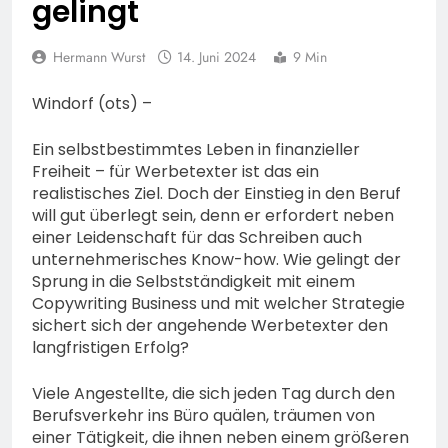
gelingt
illegalen Energiedrinks
vom Zollamt in Frankfurt
4. August 2026
gestoppt-
Hermann Wurst
14. Juni 2024
9 Min
Windorf (ots) –
Ein selbstbestimmtes Leben in finanzieller
Freiheit – für Werbetexter ist das ein
realistisches Ziel. Doch der Einstieg in den Beruf
will gut überlegt sein, denn er erfordert neben
einer Leidenschaft für das Schreiben auch
unternehmerisches Know-how. Wie gelingt der
Sprung in die Selbstständigkeit mit einem
Copywriting Business und mit welcher Strategie
sichert sich der angehende Werbetexter den
langfristigen Erfolg?
Viele Angestellte, die sich jeden Tag durch den
Berufsverkehr ins Büro quälen, träumen von
einer Tätigkeit, die ihnen neben einem größeren