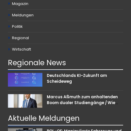
Magazin
Meldungen
Politik
Regional
Wirtschaft
Regionale
News
Deutschlands KI-Zukunft am
Scheideweg
Marcus Aßmuth zum anhaltenden
Boom dualer Studiengänge / Wie
Unternehmen bei Nachwuchskräften
punkten können
Aktuelle
Meldungen