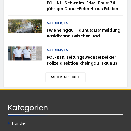
POL-NH: Schwalm-Eder-Kreis: 74-
jähriger Claus-Peter H. aus Felsberg
wird vermisst
MELDUNGEN
FW Rheingau-Taunus: Erstmeldung:
Waldbrand zwischen Bad
Schwalbach-Hettenhain und
Taunusstein-Seitzenhahn – rund 150
MELDUNGEN
Einsatzkräfte im Einsatz
POL-RTK: Leitungswechsel bei der
Polizeidirektion Rheingau-Taunus
MEHR ARTIKEL
Kategorien
Handel