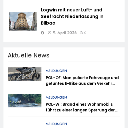
Logwin mit neuer Luft- und
Seefracht Niederlassung in
Bilbao
9. April 2026
0
Aktuelle News
MELDUNGEN
POL-OF: Manipulierte Fahrzeuge und
getuntes E-Bike aus dem Verkehr
gezogen – TRuP-Spezialisten decken
gleich mehrere Verstöße auf
MELDUNGEN
POL-WI: Brand eines Wohnmobils
führt zu einer langen Sperrung der
A3 bei Niedernhausen
MELDUNGEN