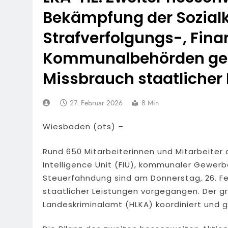
7. August 2026
Bekämpfung der Sozialk
POL-OH: Fahn
7. August 2026
Strafverfolgungs-, Fina
HZA-F: Frank
Kommunalbehörden ge
Durch
7. August 2026
Missbrauch staatlicher 
POL-OH: 25 Jahr
Erhalten Spannen
27. Februar 2026
8 Min
7. August 2026
Mittelhessen
Wiesbaden (ots) –
6. August 2026
POL-OH: Die 
Rund 650 Mitarbeiterinnen und Mitarbeiter de
6. August 2026
Intelligence Unit (FIU), kommunaler Gewer
POL-HR: Folg
Steuerfahndung sind am Donnerstag, 26. F
6. August 2026
staatlicher Leistungen vorgegangen. Der 
Landeskriminalamt (HLKA) koordiniert und g