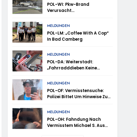
POL-WI: Pkw-Brand
Verursacht
Fahrbahnsperrung Und Lange
Staus Auf Der A 3
trollen Im Gastro- Und Sicherheitsgewerbe
MELDUNGEN
POL-LM: „Coffee With A Cop“
In Bad Camberg
ugust (11-18 Uhr)- Bürgerinnen Und Bürger
MELDUNGEN
POL-DA: Weiterstadt:
„Fahrradddieben Keine
m Mithilfe
Chance Geben“ –
Fahrradcodierung /
MELDUNGEN
ung Von Markus Höfer
Anmeldung Erforderlich
POL-OF: Vermisstensuche:
Polizei Bittet Um Hinweise Zum
eute Veröffentlichung Eines Fotos
Aufenthalt Von Ricardo
Zaragoza Gonzalez
MELDUNGEN
POL-OH: Fahndung Nach
Vermisstem Michael S. Aus
Rotenburg A.d. Fulda