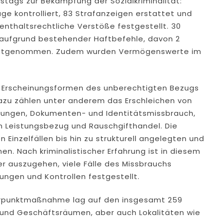
stags zur Bekämpfung der Sozialkriminalität:
e kontrolliert, 83 Strafanzeigen erstattet und
enthaltsrechtliche Verstöße festgestellt. 30
 aufgrund bestehender Haftbefehle, davon 2
festgenommen. Zudem wurden Vermögenswerte im
he Erscheinungsformen des unberechtigten Bezugs
Dazu zählen unter anderem das Erschleichen von
stungen, Dokumenten- und Identitätsmissbrauch,
m Leistungsbezug und Rauschgifthandel. Die
 Einzelfällen bis hin zu strukturell angelegten und
en. Nach kriminalistischer Erfahrung ist in diesem
fer auszugehen, viele Fälle des Missbrauchs
ungen und Kontrollen festgestellt.
erpunktmaßnahme lag auf den insgesamt 259
 und Geschäftsräumen, aber auch Lokalitäten wie