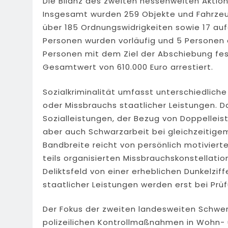
Die Bilanz des zweiten hessenweiten Aktion
Insgesamt wurden 259 Objekte und Fahrzeug
über 185 Ordnungswidrigkeiten sowie 17 auf
Personen wurden vorläufig und 5 Personen
Personen mit dem Ziel der Abschiebung 
Gesamtwert von 610.000 Euro arrestiert.
Sozialkriminalität umfasst unterschiedlic
oder Missbrauchs staatlicher Leistungen. 
Sozialleistungen, der Bezug von Doppellei
aber auch Schwarzarbeit bei gleichzeitige
Bandbreite reicht von persönlich motivierten
teils organisierten Missbrauchskonstellation
Deliktsfeld von einer erheblichen Dunkelzif
staatlicher Leistungen werden erst bei Prüf
Der Fokus der zweiten landesweiten Schw
polizeilichen Kontrollmaßnahmen in Wohn-