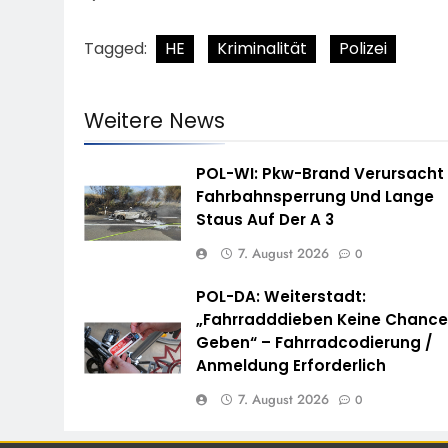
Tagged:
HE
Kriminalität
Polizei
Weitere News
POL-WI: Pkw-Brand Verursacht
Fahrbahnsperrung Und Lange
Staus Auf Der A 3
7. August 2026
0
POL-DA: Weiterstadt:
„Fahrradddieben Keine Chanc
Geben“ – Fahrradcodierung /
Anmeldung Erforderlich
7. August 2026
0