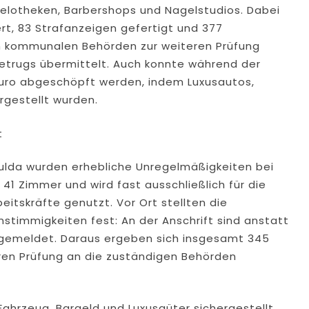
elotheken, Barbershops und Nagelstudios. Dabei
rt, 83 Strafanzeigen gefertigt und 377
n kommunalen Behörden zur weiteren Prüfung
betrugs übermittelt. Auch konnte während der
Euro abgeschöpft werden, indem Luxusautos,
gestellt wurden.
t
Fulda wurden erhebliche Unregelmäßigkeiten bei
41 Zimmer und wird fast ausschließlich für die
eitskräfte genutzt. Vor Ort stellten die
nstimmigkeiten fest: An der Anschrift sind anstatt
gemeldet. Daraus ergeben sich insgesamt 345
ren Prüfung an die zuständigen Behörden
hrzeug, Bargeld und Luxusgüter sichergestellt