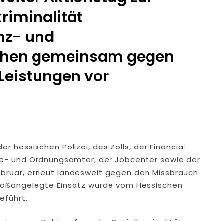
riminalität
dung Nach Vermisstem Michael S. Aus Rotenburg A.d. Fulda
nz- und
furter Finanzkontrolle Schwarzarbeit Führt An Drei Tagen Kon
hen gemeinsam gegen
Leistungen vor
e Polizeipräsidium Osthessen Jubiläumsfest Am Samstag, 15. A
de Einblicke In Die Polizeiarbeit
: MARBURG-BIEDENKOPF: Satz Räder Gefunden – Polizei Bittet U
Polizeistation Lauterbach Hat Einen Neuen Leiter: Amtseinführ
r hessischen Polizei, des Zolls, der Financial
be- und Ordnungsämter, der Jobcenter sowie der
emeldung: 74-Jähriger Claus-Peter H. Weiterhin Vermisst – Ern
ebruar, erneut landesweit gegen den Missbrauch
großangelegte Einsatz wurde vom Hessischen
eführt.