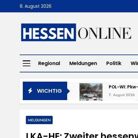
Skip
8. August 2026
to
content
Hessen Online
Regional
Meldungen
Politik
Wi
POL-WI: Pkw-
WICHTIG
7. August 2026
POL-LM: „Cof
7. August 2026
POL-DA: Weit
MELDUNGEN
7. August 2026
LKA-HE: Zweiter hessenw
POL-OF: Verm