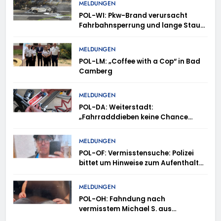
MELDUNGEN
POL-WI: Pkw-Brand verursacht
Fahrbahnsperrung und lange Staus
auf der A 3
MELDUNGEN
POL-LM: „Coffee with a Cop“ in Bad
Camberg
MELDUNGEN
POL-DA: Weiterstadt:
„Fahrradddieben keine Chance
geben“ – Fahrradcodierung /
Anmeldung erforderlich
MELDUNGEN
POL-OF: Vermisstensuche: Polizei
bittet um Hinweise zum Aufenthalt
von Ricardo Zaragoza Gonzalez
MELDUNGEN
POL-OH: Fahndung nach
vermisstem Michael S. aus
Rotenburg a.d. Fulda