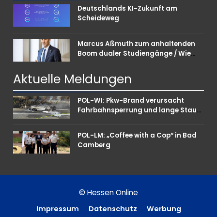
Deutschlands KI-Zukunft am
Scheideweg
Marcus Aßmuth zum anhaltenden
Boom dualer Studiengänge / Wie
Unternehmen bei Nachwuchskräften
punkten können
Aktuelle
Meldungen
POL-WI: Pkw-Brand verursacht
Fahrbahnsperrung und lange Staus
auf der A 3
POL-LM: „Coffee with a Cop“ in Bad
Camberg
© Hessen Online
Impressum
Datenschutz
Werbung