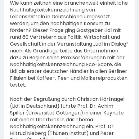
74-jähriger Claus-Peter
Wie kann zeitnah eine branchenweit einheitliche
H. weiterhin vermisst –
Nachhaltigkeitskennzeichnung von
6. August 2026
Erneute Veröffentlichung
Lebensmitteln in Deutschland umgesetzt
eines Fotos
werden, um den nachhaltigen Konsum zu
fördern? Dieser Frage ging Gastgeber Lidl mit
rund 60 Vertretern aus Politik, Wirtschaft und
Gesellschaft in der Veranstaltung „Lidl im Dialog“
nach. Als Grundlage teilte das Unternehmen
dazu zu Beginn seine Praxiserfahrungen mit der
Nachhaltigkeitskennzeichnung Eco-Score, die
Lidl als erster deutscher Händler in allen Berliner
Filialen bei Kaffee-, Tee- und Molkereiprodukten
testet.
Nach der Begrüßung durch Christian Härtnagel
(Lidl in Deutschland) führte Prof. Dr. Achim
Spiller (Universität Göttingen) in einer Keynote
mit einem Überblick in das Thema
Nachhaltigkeitskennzeichnung ein. Prof. Dr.
Hiltrud Nieberg (Thünen Institut) und Peter