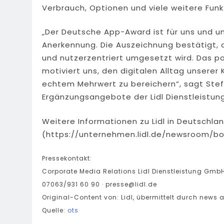
Verbrauch, Optionen und viele weitere Fun
„Der Deutsche App-Award ist für uns und 
Anerkennung. Die Auszeichnung bestätigt, 
und nutzerzentriert umgesetzt wird. Das p
motiviert uns, den digitalen Alltag unserer
echtem Mehrwert zu bereichern“, sagt Stef
Ergänzungsangebote der Lidl Dienstleistu
Weitere Informationen zu Lidl in Deutschlan
(https://unternehmen.lidl.de/newsroom/boi
Pressekontakt:
Corporate Media Relations Lidl Dienstleistung Gmb
07063/931 60 90 ·
presse@lidl.de
Original-Content von: Lidl, übermittelt durch news a
Quelle:
ots