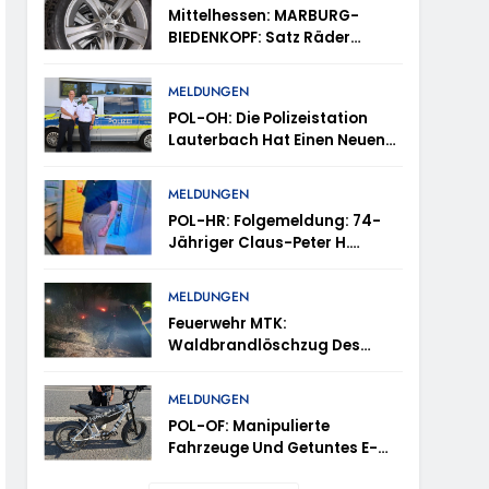
tes
Mittelhessen: MARBURG-
BIEDENKOPF: Satz Räder
en – TRuP-Spezialisten Decken Gleich Mehrere
Gefunden – Polizei Bittet Um
Mithilfe
MELDUNGEN
POL-OH: Die Polizeistation
 Niedernhausen
Lauterbach Hat Einen Neuen
Leiter: Amtseinführung Von
Markus Höfer
d Vermisst
MELDUNGEN
POL-HR: Folgemeldung: 74-
Jähriger Claus-Peter H.
ttenhain Und Taunusstein-Seitzenhahn –
Weiterhin Vermisst – Erneute
Veröffentlichung Eines Fotos
MELDUNGEN
Feuerwehr MTK:
Waldbrandlöschzug Des
Main-Taunus-Kreises
inweise Erbeten Und Wer Hat Den Fahrraddieb
Unterstützt Bei Waldbrand Im
MELDUNGEN
Rheingau-Taunus-Kreis –
POL-OF: Manipulierte
Rund 45 Einsatzkräfte
Fahrzeuge Und Getuntes E-
Sicherten In Schwierigem
Bike Aus Dem Verkehr
Gelände Die Flanken Des