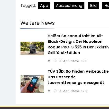
Tagged:
App
Auszeichnung
Bild
Ha
Weitere News
Heißer Saisonauftakt Im All-
Black-Design: Der Napoleon
Rogue PRO-S 525 In Der Exklusi
Grillfürst-Edition
13. April 2026
0
TÜV SÜD: So Finden Verbrauche
Das Passende
Laserentfernungsmessgerät
13. April 2026
0