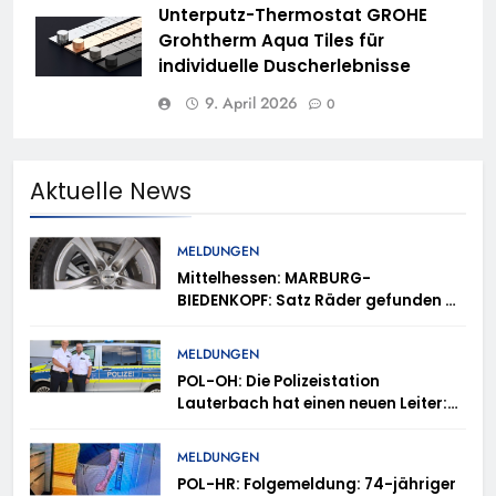
Unterputz-Thermostat GROHE
Grohtherm Aqua Tiles für
individuelle Duscherlebnisse
9. April 2026
0
Aktuelle News
MELDUNGEN
Mittelhessen: MARBURG-
BIEDENKOPF: Satz Räder gefunden –
Polizei bittet um Mithilfe
MELDUNGEN
POL-OH: Die Polizeistation
Lauterbach hat einen neuen Leiter:
Amtseinführung von Markus Höfer
MELDUNGEN
POL-HR: Folgemeldung: 74-jähriger