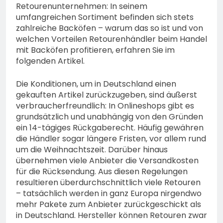
bestohlen: Zeugen
Retourenunternehmen: In seinem
gesucht!; Mercedes
5. August 2026
umfangreichen Sortiment befinden sich stets
angedotzt: Hinweise
zahlreiche Backöfen – warum das so ist und von
erbeten und Wer hat den
welchen Vorteilen Retourenhändler beim Handel
Fahrraddieb gesehen?
mit Backöfen profitieren, erfahren Sie im
folgenden Artikel.
Die Konditionen, um in Deutschland einen
gekauften Artikel zurückzugeben, sind äußerst
verbraucherfreundlich: In Onlineshops gibt es
grundsätzlich und unabhängig von den Gründen
ein 14-tägiges Rückgaberecht. Häufig gewähren
die Händler sogar längere Fristen, vor allem rund
um die Weihnachtszeit. Darüber hinaus
übernehmen viele Anbieter die Versandkosten
für die Rücksendung. Aus diesen Regelungen
resultieren überdurchschnittlich viele Retouren
– tatsächlich werden in ganz Europa nirgendwo
mehr Pakete zum Anbieter zurückgeschickt als
in Deutschland. Hersteller können Retouren zwar