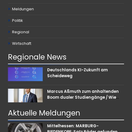
Meldungen
Politik
Regional
Wirtschaft
Regionale
News
Deutschlands KI-Zukunft am
Scheideweg
Marcus Aßmuth zum anhaltenden
Boom dualer Studiengänge / Wie
Unternehmen bei Nachwuchskräften
punkten können
Aktuelle
Meldungen
Mittelhessen: MARBURG-
BIEDENKOPF: Satz Räder gefunden –