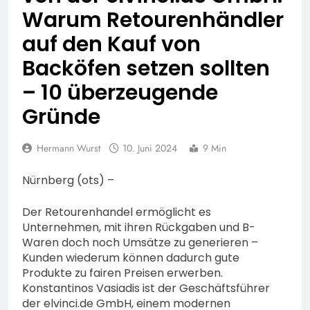
Erneute Veröffentlichung
Feuerwehr MTK:
Warum Retourenhändler
eines Fotos
Waldbrandlöschzug des
auf den Kauf von
Main-Taunus-Kreises
6. August 2026
unterstützt bei Waldbrand
POL-OF: Manipulierte
Backöfen setzen sollten
im Rheingau-Taunus-Kreis
Fahrzeuge und getuntes E-
– Rund 45 Einsatzkräfte
– 10 überzeugende
Bike aus dem Verkehr
6. August 2026
sicherten in schwierigem
gezogen – TRuP-
POL-WI: Brand eines
Gründe
Gelände die Flanken des
Spezialisten decken gleich
Wohnmobils führt zu einer
Brandgebietes
mehrere Verstöße auf
langen Sperrung der A3
5. August 2026
Hermann Wurst
10. Juni 2024
bei Niedernhausen
9 Min
POL-NH: Schwalm-Eder-
Kreis: 74-jähriger Claus-
Nürnberg (ots) –
Peter H. aus Felsberg wird
5. August 2026
vermisst
FW Rheingau-Taunus:
Der Retourenhandel ermöglicht es
Erstmeldung: Waldbrand
Unternehmen, mit ihren Rückgaben und B-
zwischen Bad
5. August 2026
Waren doch noch Umsätze zu generieren –
Schwalbach-Hettenhain
POL-RTK:
Kunden wiederum können dadurch gute
und Taunusstein-
Leitungswechsel bei der
Produkte zu fairen Preisen erwerben.
Seitzenhahn – rund 150
Polizeidirektion
5. August 2026
Konstantinos Vasiadis ist der Geschäftsführer
Einsatzkräfte im Einsatz
Rheingau-Taunus
POL-OF: Abgelenkt und
der elvinci.de GmbH, einem modernen