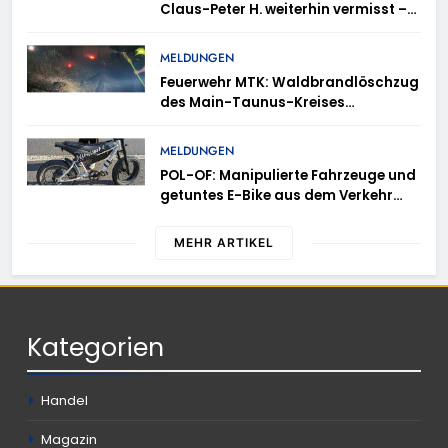
Claus-Peter H. weiterhin vermisst –
Erneute Veröffentlichung eines Fotos
MELDUNGEN
Feuerwehr MTK: Waldbrandlöschzug
des Main-Taunus-Kreises
unterstützt bei Waldbrand im
Rheingau-Taunus-Kreis – Rund 45
MELDUNGEN
Einsatzkräfte sicherten in
POL-OF: Manipulierte Fahrzeuge und
schwierigem Gelände die Flanken
getuntes E-Bike aus dem Verkehr
des Brandgebietes
gezogen – TRuP-Spezialisten decken
gleich mehrere Verstöße auf
MEHR ARTIKEL
Kategorien
Handel
Magazin