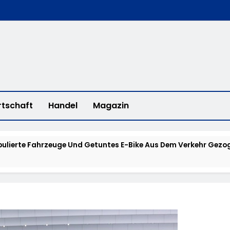
rtschaft
Handel
Magazin
ulierte Fahrzeuge Und Getuntes E-Bike Aus Dem Verkehr Gezog
d Eines Wohnmobils Führt Zu Einer Langen Sperrung Der A3 Bei
alm-Eder-Kreis: 74-Jähriger Claus-Peter H. Aus Felsberg Wir