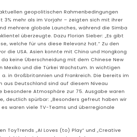
r aktuellen geopolitischen Rahmenbedingungen
t 3% mehr als im Vorjahr – zeigten sich mit ihrer
and mehrere globale Launches, während die Simba
klientel überzeugte. Dazu Florian Sieber: „Es gibt
se, welche für uns diese Relevanz hat.“ Zu den
or die USA. Asien konnte mit China und Hongkong
n, da keine Überschneidung mit dem Chinese New
n Mexiko und die Türkei Wachstum. In wichtigen
a. in Großbritannien und Frankreich. Die bereits im
n aus Deutschland sind auf diesem Niveau
die besondere Atmosphäre zur 75. Ausgabe waren
pe, deutlich spürbar: „Besonders gefreut haben wir
– es waren viele TV-Teams und überregionale
n ToyTrends „AI Loves (to) Play“ und „Creative