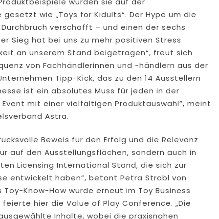
Produktbeispiele wurden sie auf der
gesetzt wie „Toys for Kidults“. Der Hype um die
Durchbruch verschafft – und einen der sechs
r Sieg hat bei uns zu mehr positiven Stress
eit an unserem Stand beigetragen“, freut sich
quenz von Fachhändlerinnen und -händlern aus der
nternehmen Tipp-Kick, das zu den 14 Ausstellern
esse ist ein absolutes Muss für jeden in der
vent mit einer vielfältigen Produktauswahl“, meint
lsverband Astra.
ucksvolle Beweis für den Erfolg und die Relevanz
nur auf den Ausstellungsflächen, sondern auch in
n Licensing International Stand, die sich zur
e entwickelt haben“, betont Petra Strobl von
es Toy-Know-How wurde erneut im Toy Business
feierte hier die Value of Play Conference. „Die
 ausgewählte Inhalte, wobei die praxisnahen