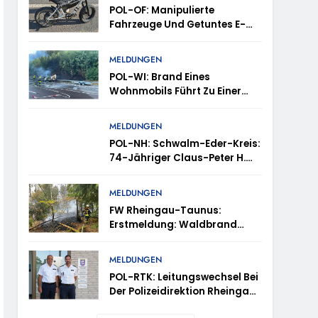
ttenhain Und Taunusstein-Seitzenhahn –
POL-OF: Manipulierte
Fahrzeuge Und Getuntes E-
Bike Aus Dem Verkehr
Gezogen – TRuP-Spezialisten
MELDUNGEN
Decken Gleich Mehrere
POL-WI: Brand Eines
Verstöße Auf
inweise Erbeten Und Wer Hat Den Fahrraddieb
Wohnmobils Führt Zu Einer
Langen Sperrung Der A3 Bei
Niedernhausen
MELDUNGEN
vtl. In Thüringen Unterwegs
POL-NH: Schwalm-Eder-Kreis:
74-Jähriger Claus-Peter H.
Aus Felsberg Wird Vermisst
-OF: Wo Ist Wanawsha Dana Hama Ziad?
ugust 2026
MELDUNGEN
estoppt-
FW Rheingau-Taunus:
Erstmeldung: Waldbrand
Zwischen Bad Schwalbach-
Hettenhain Und Taunusstein-
MELDUNGEN
Seitzenhahn – Rund 150
POL-RTK: Leitungswechsel Bei
Einsatzkräfte Im Einsatz
Der Polizeidirektion Rheingau-
Taunus