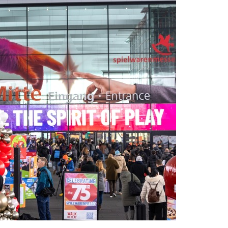
aunus: Erstmeldung: Waldbrand Zwischen Bad Schwalbach-He
tzkräfte Im Einsatz
tungswechsel Bei Der Polizeidirektion Rheingau-Taunus
enkt Und Bestohlen: Zeugen Gesucht!; Mercedes Angedotzt: H
ntlichkeitsfahndung Nach Vermisster Person Aus Osthessen – E
Jahre Alte Mann Aus Geisenheim Vermisst
POL
4. A
Mit 62.400 Illegalen Energiedrinks Vom Zollamt In Frankfurt G