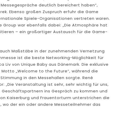
 Messegespräche deutlich bereichert haben“,
urek. Ebenso großen Zuspruch erfuhr die Game
ernationale Spiele-Organisationen vertreten waren.
 Group war ebenfalls dabei: „Die Atmosphäre hat
fitieren – ein großartiger Austausch für die Game-
e auch Maßstäbe in der zunehmenden Vernetzung
nmesse ist die beste Networking-Möglichkeit für
a Liv von Unique Baby aus Dänemark. Die exklusive
em Motto „Welcome to the Future“, während die
Stimmung in den Messehallen sorgte. René
: „Die Veranstaltung ist sehr, sehr wichtig für uns,
en Geschäftspartnern ins Gespräch zu kommen und
 von Kaiserburg und Frauentorturm unterstrichen die
g, wo der ein oder andere Messeteilnehmer das