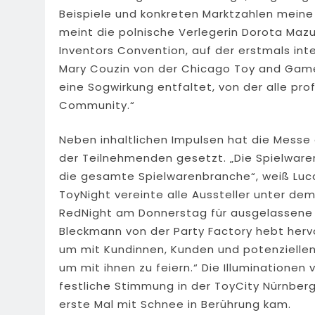
Beispiele und konkreten Marktzahlen meine
meint die polnische Verlegerin Dorota Maz
Inventors Convention, auf der erstmals int
Mary Couzin von der Chicago Toy and Game
eine Sogwirkung entfaltet, von der alle pro
Community.“
Neben inhaltlichen Impulsen hat die Mess
der Teilnehmenden gesetzt. „Die Spielware
die gesamte Spielwarenbranche“, weiß Lucc
ToyNight vereinte alle Aussteller unter d
RedNight am Donnerstag für ausgelassene 
Bleckmann von der Party Factory hebt hervor
um mit Kundinnen, Kunden und potenziell
um mit ihnen zu feiern.“ Die Illuminationen
festliche Stimmung in der ToyCity Nürnber
erste Mal mit Schnee in Berührung kam.