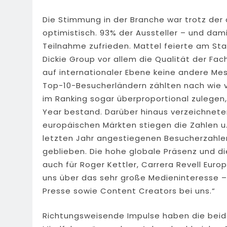
Die Stimmung in der Branche war trotz de
optimistisch. 93% der Aussteller – und dami
Teilnahme zufrieden. Mattel feierte am St
Dickie Group vor allem die Qualität der Fach
auf internationaler Ebene keine andere Mes
Top-10-Besucherländern zählten nach wie v
im Ranking sogar überproportional zulege
Year bestand. Darüber hinaus verzeichnete
europäischen Märkten stiegen die Zahlen u. 
letzten Jahr angestiegenen Besucherzahle
geblieben. Die hohe globale Präsenz und 
auch für Roger Kettler, Carrera Revell Euro
uns über das sehr große Medieninteresse 
Presse sowie Content Creators bei uns.“
Richtungsweisende Impulse haben die beide