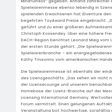
Mindfulness“ gegeben. Anhand zahlreicher 
Spielwarenmesse ebenso lebendig in Szene 
spielenden Erwachsenen hat iDventure den 
begehrten ToyAward Preise eingebracht. „De
geführt und zu einer größeren Aufmerksamk
Christoph Kossendey. Über eine höhere Fre
DACH-Region berichtet Leonard Mieg vom U
der ersten Stunde gehört. „Die Spielwarenm
Spielwarenbranche – ein energiegeladenes E
Kathy Trivsonno vom amerikanischen Hande
Die Spielwarenmesse ist ebenfalls der eindr
des Lizenzgeschäfts. „Das sehen wir nicht 
der LicenseLounge und unserem benachbarte
Homebase der Lizenz-Branche auf der Mess
Licensing International Germany. Wertvoll
Forum vermittelt. Einen gelungenen Auftakt 
Veranstaltung bot hochwertige, sorgfältig