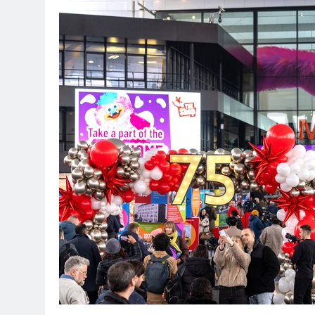
FW Rheingau-T
Rund 150 Einsa
5. August 2026
POL-RTK: Lei
5. August 2026
POL-OF: Abgel
Gesehen?
5. August 2026
POL-OH: Öffe
4. August 2026
POL-RTK: 42 
4. August 2026
HZA-F: -LKW 
4. August 2026