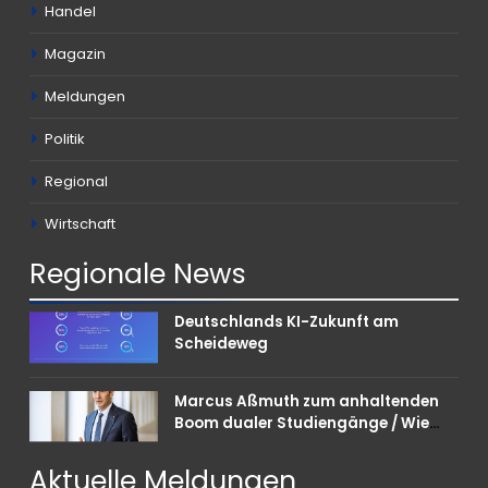
Handel
Magazin
Meldungen
Politik
Regional
Wirtschaft
Regionale
News
Deutschlands KI-Zukunft am
Scheideweg
Marcus Aßmuth zum anhaltenden
Boom dualer Studiengänge / Wie
Unternehmen bei Nachwuchskräften
punkten können
Aktuelle
Meldungen