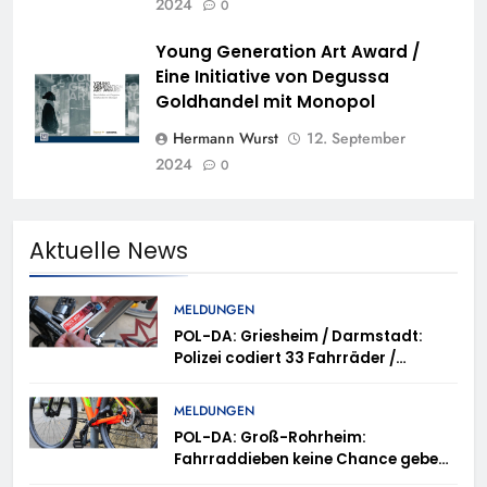
2024
0
Young Generation Art Award /
Eine Initiative von Degussa
Goldhandel mit Monopol
Hermann Wurst
12. September
2024
0
Aktuelle News
MELDUNGEN
POL-DA: Griesheim / Darmstadt:
Polizei codiert 33 Fahrräder /
Einladung zu weiterer
Fahrradcodierung
MELDUNGEN
POL-DA: Groß-Rohrheim:
Fahrraddieben keine Chance geben
– Einladung zur Fahrradcodierung