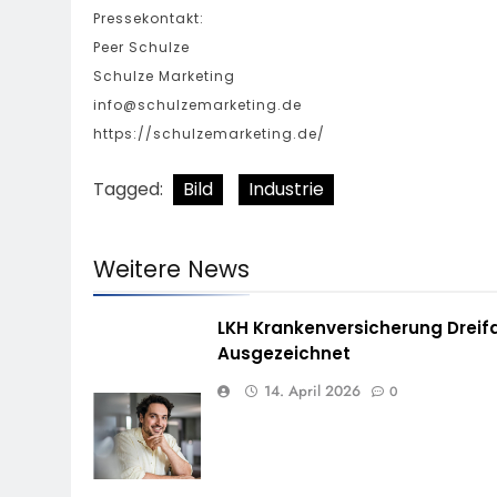
Pressekontakt:
Peer Schulze
Schulze Marketing
info@schulzemarketing.de
https://schulzemarketing.de/
Tagged:
Bild
Industrie
Weitere News
LKH Krankenversicherung Dreif
Ausgezeichnet
14. April 2026
0