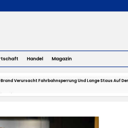
rtschaft
Handel
Magazin
Brand Verursacht Fahrbahnsperrung Und Lange Staus Auf Der
fee With A Cop“ In Bad Camberg
erstadt: „Fahrradddieben Keine Chance Geben“ – Fahrradcodi
isstensuche: Polizei Bittet Um Hinweise Zum Aufenthalt Von 