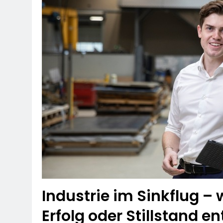
7. August 2026
POL-OH: Fahn
7. August 2026
HZA-F: Frank
Durch
7. August 2026
POL-OH: 25 Jahr
Erhalten Spannen
7. August 2026
Mittelhessen
6. August 2026
POL-OH: Die 
6. August 2026
POL-HR: Folg
6. August 2026
Industrie im Sinkflug – 
Erfolg oder Stillstand e