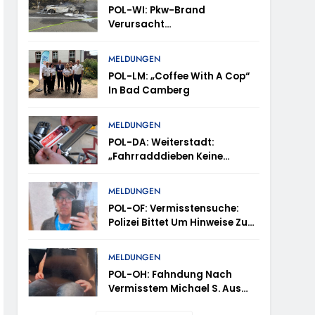
POL-WI: Pkw-Brand
Verursacht
Fahrbahnsperrung Und Lange
Staus Auf Der A 3
trollen Im Gastro- Und Sicherheitsgewerbe
MELDUNGEN
POL-LM: „Coffee With A Cop“
In Bad Camberg
ugust (11-18 Uhr)- Bürgerinnen Und Bürger
MELDUNGEN
POL-DA: Weiterstadt:
„Fahrradddieben Keine
m Mithilfe
Chance Geben“ –
Fahrradcodierung /
MELDUNGEN
ung Von Markus Höfer
Anmeldung Erforderlich
POL-OF: Vermisstensuche:
Polizei Bittet Um Hinweise Zum
eute Veröffentlichung Eines Fotos
Aufenthalt Von Ricardo
Zaragoza Gonzalez
MELDUNGEN
POL-OH: Fahndung Nach
Vermisstem Michael S. Aus
Rotenburg A.d. Fulda