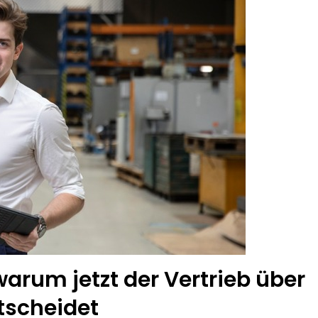
dung Nach Vermisstem Michael S. Aus Rotenburg A.d. Fulda
furter Finanzkontrolle Schwarzarbeit Führt An Drei Tagen Kon
e Polizeipräsidium Osthessen Jubiläumsfest Am Samstag, 15. A
de Einblicke In Die Polizeiarbeit
: MARBURG-BIEDENKOPF: Satz Räder Gefunden – Polizei Bittet U
Polizeistation Lauterbach Hat Einen Neuen Leiter: Amtseinführ
emeldung: 74-Jähriger Claus-Peter H. Weiterhin Vermisst – Ern
warum jetzt der Vertrieb über
ntscheidet