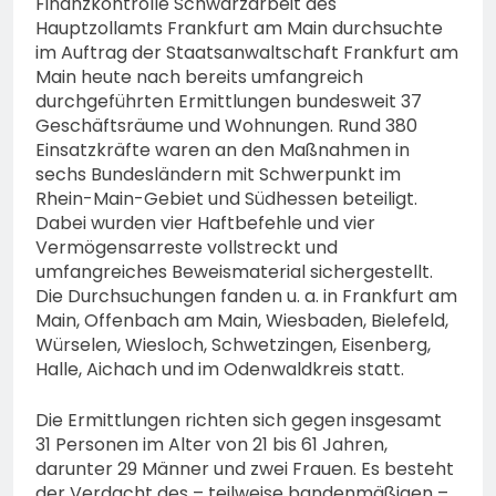
Finanzkontrolle Schwarzarbeit des
bestohlen: Zeugen
Hauptzollamts Frankfurt am Main durchsuchte
gesucht!; Mercedes
5. August 2026
im Auftrag der Staatsanwaltschaft Frankfurt am
angedotzt: Hinweise
erbeten und Wer hat den
Main heute nach bereits umfangreich
Fahrraddieb gesehen?
durchgeführten Ermittlungen bundesweit 37
Geschäftsräume und Wohnungen. Rund 380
Einsatzkräfte waren an den Maßnahmen in
sechs Bundesländern mit Schwerpunkt im
Rhein-Main-Gebiet und Südhessen beteiligt.
Dabei wurden vier Haftbefehle und vier
Vermögensarreste vollstreckt und
umfangreiches Beweismaterial sichergestellt.
Die Durchsuchungen fanden u. a. in Frankfurt am
Main, Offenbach am Main, Wiesbaden, Bielefeld,
Würselen, Wiesloch, Schwetzingen, Eisenberg,
Halle, Aichach und im Odenwaldkreis statt.
Die Ermittlungen richten sich gegen insgesamt
31 Personen im Alter von 21 bis 61 Jahren,
darunter 29 Männer und zwei Frauen. Es besteht
der Verdacht des – teilweise bandenmäßigen –