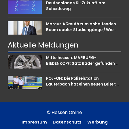
Deutschlands KI-Zukunft am
Scheideweg
Marcus Aßmuth zum anhaltenden
Boom dualer Studiengänge / Wie
Unternehmen bei Nachwuchskräften
punkten können
Aktuelle
Meldungen
Mittelhessen: MARBURG-
BIEDENKOPF: Satz Räder gefunden –
Polizei bittet um Mithilfe
POL-OH: Die Polizeistation
Lauterbach hat einen neuen Leiter:
Amtseinführung von Markus Höfer
© Hessen Online
Impressum
Datenschutz
Werbung