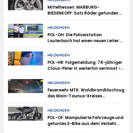
MELDUNGEN
Mittelhessen: MARBURG-
BIEDENKOPF: Satz Räder gefunden –
Polizei bittet um Mithilfe
MELDUNGEN
POL-OH: Die Polizeistation
Lauterbach hat einen neuen Leiter:
Amtseinführung von Markus Höfer
MELDUNGEN
POL-HR: Folgemeldung: 74-jähriger
Claus-Peter H. weiterhin vermisst –
Erneute Veröffentlichung eines Fotos
MELDUNGEN
Feuerwehr MTK: Waldbrandlöschzug
des Main-Taunus-Kreises
unterstützt bei Waldbrand im
Rheingau-Taunus-Kreis – Rund 45
MELDUNGEN
Einsatzkräfte sicherten in
POL-OF: Manipulierte Fahrzeuge und
schwierigem Gelände die Flanken
getuntes E-Bike aus dem Verkehr
des Brandgebietes
gezogen – TRuP-Spezialisten decken