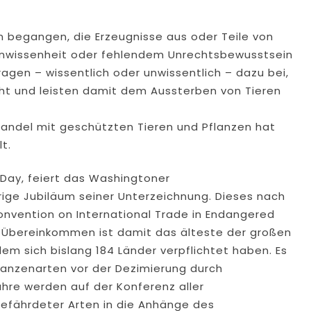
 begangen, die Erzeugnisse aus oder Teile von
Unwissenheit oder fehlendem Unrechtsbewusstsein
ragen – wissentlich oder unwissentlich – dazu bei,
ht und leisten damit dem Aussterben von Tieren
Handel mit geschützten Tieren und Pflanzen hat
t.
 Day, feiert das Washingtoner
ige Jubiläum seiner Unterzeichnung. Dieses nach
onvention on International Trade in Endangered
e Übereinkommen ist damit das älteste der großen
 sich bislang 184 Länder verpflichtet haben. Es
lanzenarten vor der Dezimierung durch
Jahre werden auf der Konferenz aller
fährdeter Arten in die Anhänge des