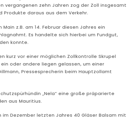
den vergangenen zehn Jahren zog der Zoll insgesamt
nd Produkte daraus aus dem Verkehr.
m Main z.B. am 14. Februar diesen Jahres ein
hlagnahmt. Es handelte sich hierbei um Fundgut,
den konnte.
 kurz vor einer möglichen Zollkontrolle Skrupel
ein oder andere liegen gelassen, um einer
 Gillmann, Pressesprecherin beim Hauptzollamt
schutzspürhündin „Nela“ eine große präparierte
en aus Mauritius.
 im Dezember letzten Jahres 40 Gläser Balsam mit