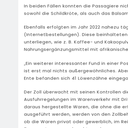
In beiden Fällen konnten die Passagiere n
sowohl die Schildkröte, als auch das Bals
Ebenfalls erfolgten im Jahr 2022 nahezu
(Internetbestellungen). Diese beinhaltete
unterliegen, wie z. B. Kaffee- und Kakaopul
Nahrungsergänzungsmittel mit afrikanische
„Ein weiterer interessanter Fund in einer 
ist erst mal nichts außergewöhnliches. Abe
Ente befanden sich 41 Löwenzähne eingegos
Der Zoll überwacht mit seinen Kontrollen di
Ausfuhrregelungen im Warenverkehr mit Dri
daraus hergestellte Waren, die ohne die e
ausgeführt werden, werden von den Zollbeh
ob die Waren privat oder gewerblich, im Re