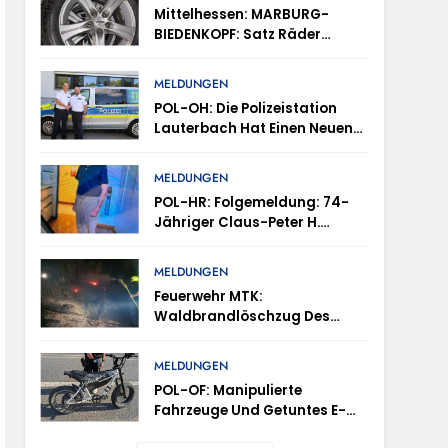
tes
Mittelhessen: MARBURG-
BIEDENKOPF: Satz Räder
en – TRuP-Spezialisten Decken Gleich Mehrere
Gefunden – Polizei Bittet Um
Mithilfe
MELDUNGEN
POL-OH: Die Polizeistation
 Niedernhausen
Lauterbach Hat Einen Neuen
Leiter: Amtseinführung Von
Markus Höfer
d Vermisst
MELDUNGEN
POL-HR: Folgemeldung: 74-
Jähriger Claus-Peter H.
ttenhain Und Taunusstein-Seitzenhahn –
Weiterhin Vermisst – Erneute
Veröffentlichung Eines Fotos
MELDUNGEN
Feuerwehr MTK:
Waldbrandlöschzug Des
Main-Taunus-Kreises
inweise Erbeten Und Wer Hat Den Fahrraddieb
Unterstützt Bei Waldbrand Im
MELDUNGEN
Rheingau-Taunus-Kreis –
POL-OF: Manipulierte
Rund 45 Einsatzkräfte
Fahrzeuge Und Getuntes E-
Sicherten In Schwierigem
Bike Aus Dem Verkehr
Gelände Die Flanken Des