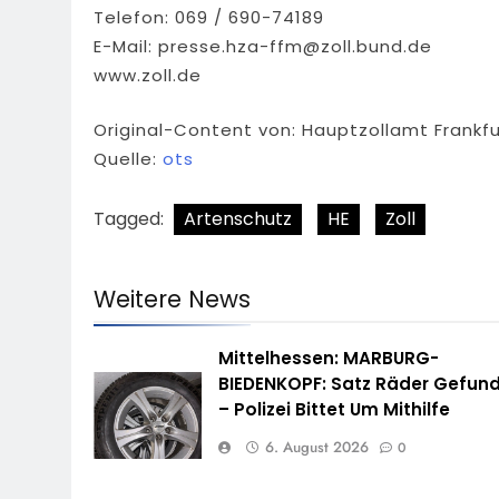
Telefon: 069 / 690-74189
E-Mail:
presse.hza-ffm@zoll.bund.de
www.zoll.de
Original-Content von: Hauptzollamt Frankfu
Quelle:
ots
Tagged:
Artenschutz
HE
Zoll
Weitere News
Mittelhessen: MARBURG-
BIEDENKOPF: Satz Räder Gefun
– Polizei Bittet Um Mithilfe
6. August 2026
0