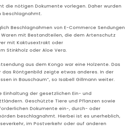
icht die nötigen Dokumente vorlegen. Daher wurden
am beschlagnahmt.
 täglich Beschlagnahmen von E-Commerce Sendungen
n Waren mit Bestandteilen, die dem Artenschutz
ver mit Kaktusextrakt oder
m Stinkholz oder Aloe Vera.
Postsendung aus dem Kongo war eine Holzente. Das
r das Röntgenbild zeigte etwas anderes. In der
sen in Bauschaum“, so Isabell Gillmann weiter.
e Einhaltung der gesetzlichen Ein- und
ttländern. Geschützte Tiere und Pflanzen sowie
rforderlichen Dokumente ein-, durch- oder
örden beschlagnahmt. Hierbei ist es unerheblich,
iseverkehr, im Postverkehr oder auf anderen