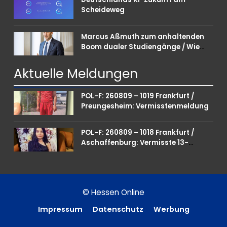
Scheideweg
Marcus Aßmuth zum anhaltenden
Boom dualer Studiengänge / Wie
Unternehmen bei Nachwuchskräften
punkten können
Aktuelle
Meldungen
POL-F: 260809 – 1019 Frankfurt /
Preungesheim: Vermisstenmeldung
POL-F: 260809 – 1018 Frankfurt /
Aschaffenburg: Vermisste 13-
Jährige
© Hessen Online
Impressum
Datenschutz
Werbung