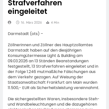
Strafverfahren
Polizeipräsidium
Sicherheitsgewerbe durch
Osthessen Jubiläumsfest
7. August 2026
eingeleitet
am Samstag, 15. August
(11-18 Uhr)- Bürgerinnen
und Bürger erhalten
16. März 2026
4 Min
spannende Einblicke in die
Polizeiarbeit
Darmstadt (ots) –
Zöllnerinnen und Zöllner des Hauptzollamtes
Darmstadt haben auf den diesjährigen
Konsumgütermesse Light & Building am
09.03.2026 an 13 Ständen Beanstandungen
festgestellt, 13 Strafverfahren eingeleitet und in
der Folge 1.246 mutmaßliche Fälschungen aus
dem Verkehr gezogen. Auf Weisung der
Staatsanwaltschaft Frankfurt am Main wurden
11.500,- EUR als Sicherheitsleistung vereinnahmt.
Die sichergestellten Waren, insbesondere Steh-
und Wandbeleuchtungen und die dazugehören