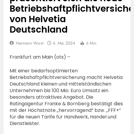
gezogen – TRuP-
POL-WI: Brand eines
Betriebshaftpflichtversich
Gelände die Flanken des
Spezialisten decken gleich
Wohnmobils führt zu einer
Brandgebietes
mehrere Verstöße auf
von Helvetia
langen Sperrung der A3
5. August 2026
bei Niedernhausen
POL-NH: Schwalm-Eder-
Deutschland
Kreis: 74-jähriger Claus-
Peter H. aus Felsberg wird
5. August 2026
Hermann Wurst
6. Mai 2024
vermisst
6 Min
FW Rheingau-Taunus:
Erstmeldung: Waldbrand
Frankfurt am Main (ots) –
zwischen Bad
5. August 2026
Schwalbach-Hettenhain
POL-RTK:
Mit einer bedarfsoptimierten
und Taunusstein-
Leitungswechsel bei der
Seitzenhahn – rund 150
Betriebshaftpflichtversicherung macht Helvetia
Polizeidirektion
5. August 2026
Einsatzkräfte im Einsatz
Deutschland kleinen und mittelständischen
Rheingau-Taunus
POL-OF: Abgelenkt und
Unternehmen bis 100 Mio. Euro Umsatz ein
bestohlen: Zeugen
besonders attraktives Angebot. Die
gesucht!; Mercedes
5. August 2026
Ratingagentur Franke & Bornberg bestätigt dies
angedotzt: Hinweise
POL-OH:
mit der Höchstnote „hervorragend“ bzw. „FFF+“
erbeten und Wer hat den
Öffentlichkeitsfahndung
für die neuen Tarife für Handwerk, Handel und
Fahrraddieb gesehen?
nach vermisster Person
4. August 2026
Dienstleister.
aus Osthessen – evtl. in
POL-RTK: 42 Jahre alte
Thüringen unterwegs