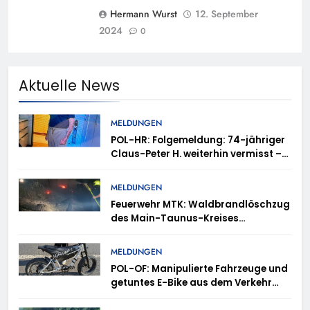
Hermann Wurst
12. September
2024
0
Aktuelle News
MELDUNGEN
POL-HR: Folgemeldung: 74-jähriger
Claus-Peter H. weiterhin vermisst –
Erneute Veröffentlichung eines Fotos
MELDUNGEN
Feuerwehr MTK: Waldbrandlöschzug
des Main-Taunus-Kreises
unterstützt bei Waldbrand im
Rheingau-Taunus-Kreis – Rund 45
MELDUNGEN
Einsatzkräfte sicherten in
POL-OF: Manipulierte Fahrzeuge und
schwierigem Gelände die Flanken
getuntes E-Bike aus dem Verkehr
des Brandgebietes
gezogen – TRuP-Spezialisten decken