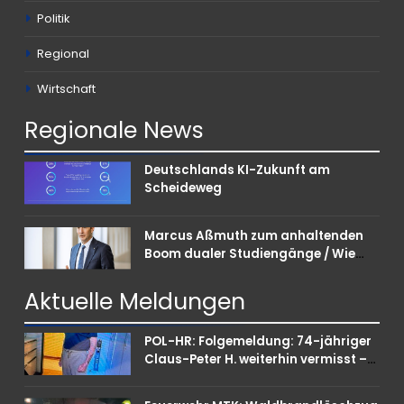
Politik
Regional
Wirtschaft
Regionale
News
Deutschlands KI-Zukunft am
Scheideweg
Marcus Aßmuth zum anhaltenden
Boom dualer Studiengänge / Wie
Unternehmen bei Nachwuchskräften
punkten können
Aktuelle
Meldungen
POL-HR: Folgemeldung: 74-jähriger
Claus-Peter H. weiterhin vermisst –
Erneute Veröffentlichung eines Fotos