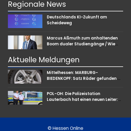
Regionale
News
Deutschlands KI-Zukunft am
Scheideweg
Marcus Aßmuth zum anhaltenden
Boom dualer Studiengänge / Wie
Unternehmen bei Nachwuchskräften
punkten können
Aktuelle
Meldungen
Mittelhessen: MARBURG-
BIEDENKOPF: Satz Räder gefunden –
Polizei bittet um Mithilfe
POL-OH: Die Polizeistation
Lauterbach hat einen neuen Leiter:
Amtseinführung von Markus Höfer
© Hessen Online