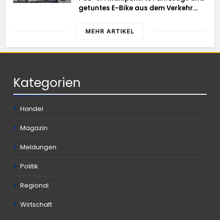
schwierigem Gelände die Flanken
getuntes E-Bike aus dem Verkehr
des Brandgebietes
gezogen – TRuP-Spezialisten decken
gleich mehrere Verstöße auf
MEHR ARTIKEL
Kategorien
Handel
Magazin
Meldungen
Politik
Regional
Wirtschaft