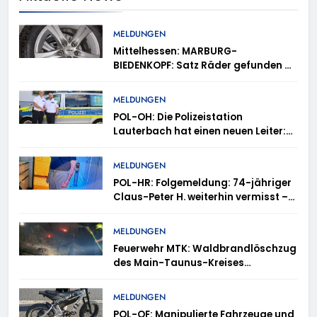
MELDUNGEN
Mittelhessen: MARBURG-
BIEDENKOPF: Satz Räder gefunden –
Polizei bittet um Mithilfe
MELDUNGEN
POL-OH: Die Polizeistation
Lauterbach hat einen neuen Leiter:
Amtseinführung von Markus Höfer
MELDUNGEN
POL-HR: Folgemeldung: 74-jähriger
Claus-Peter H. weiterhin vermisst –
Erneute Veröffentlichung eines Fotos
MELDUNGEN
Feuerwehr MTK: Waldbrandlöschzug
des Main-Taunus-Kreises
unterstützt bei Waldbrand im
Rheingau-Taunus-Kreis – Rund 45
MELDUNGEN
Einsatzkräfte sicherten in
POL-OF: Manipulierte Fahrzeuge und