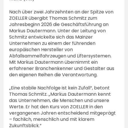
bestohlen: Zeugen
gesucht!; Mercedes
5. August 2026
Nach über zwei Jahrzehnten an der Spitze von
angedotzt: Hinweise
ZOELLER übergibt Thomas Schmitz zum
erbeten und Wer hat den
Jahresbeginn 2026 die Geschäftsführung an
Fahrraddieb gesehen?
Markus Dautermann. Unter der Leitung von
Schmitz entwickelte sich das Mainzer
Unternehmen zu einem der führenden
europäischen Hersteller von
Abfallsammelfahrzeugen und Liftersystemen.
Mit Markus Dautermann übernimmt ein
erfahrener Branchenkenner und Gestalter aus
den eigenen Reihen die Verantwortung.
„Eine stabile Nachfolge ist kein Zufall“, betont
Thomas Schmitz. „Markus Dautermann kennt
das Unternehmen, die Menschen und unsere
Werte. Er hat den Kurs von ZOELLER in den
vergangenen Jahren entscheidend mitgeprägt
– fachlich, menschlich und mit klarem
Zukunftsblick.“