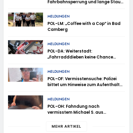
Fahrbahnsperrung und lange Staus
auf der A 3
MELDUNGEN
POL-LM: „Coffee with a Cop“ in Bad
Camberg
MELDUNGEN
POL-DA: Weiterstadt:
„Fahrradddieben keine Chance
geben“ – Fahrradcodierung /
Anmeldung erforderlich
MELDUNGEN
POL-OF: Vermisstensuche: Polizei
bittet um Hinweise zum Aufenthalt
von Ricardo Zaragoza Gonzalez
MELDUNGEN
POL-OH: Fahndung nach
vermisstem Michael S. aus
Rotenburg a.d. Fulda
MEHR ARTIKEL