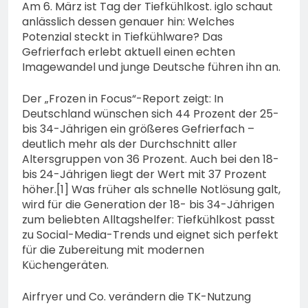
74-jähriger Claus-Peter
Am 6. März ist Tag der Tiefkühlkost. iglo schaut
H. weiterhin vermisst –
anlässlich dessen genauer hin: Welches
6. August 2026
Erneute Veröffentlichung
Potenzial steckt in Tiefkühlware? Das
eines Fotos
Gefrierfach erlebt aktuell einen echten
Imagewandel und junge Deutsche führen ihn an.
Der „Frozen in Focus“-Report zeigt: In
Deutschland wünschen sich 44 Prozent der 25-
bis 34-Jährigen ein größeres Gefrierfach –
deutlich mehr als der Durchschnitt aller
Altersgruppen von 36 Prozent. Auch bei den 18-
bis 24-Jährigen liegt der Wert mit 37 Prozent
höher.[1] Was früher als schnelle Notlösung galt,
wird für die Generation der 18- bis 34-Jährigen
zum beliebten Alltagshelfer: Tiefkühlkost passt
zu Social-Media-Trends und eignet sich perfekt
für die Zubereitung mit modernen
Küchengeräten.
Airfryer und Co. verändern die TK-Nutzung