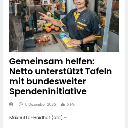
Erneute Veröffentlichung
Feuerwehr MTK:
eines Fotos
Waldbrandlöschzug des
Main-Taunus-Kreises
6. August 2026
unterstützt bei Waldbrand
POL-OF: Manipulierte
im Rheingau-Taunus-Kreis
Fahrzeuge und getuntes E-
– Rund 45 Einsatzkräfte
Bike aus dem Verkehr
6. August 2026
sicherten in schwierigem
gezogen – TRuP-
POL-WI: Brand eines
Gelände die Flanken des
Spezialisten decken gleich
Wohnmobils führt zu einer
Brandgebietes
mehrere Verstöße auf
langen Sperrung der A3
5. August 2026
Gemeinsam helfen:
bei Niedernhausen
POL-NH: Schwalm-Eder-
Netto unterstützt Tafeln
Kreis: 74-jähriger Claus-
Peter H. aus Felsberg wird
5. August 2026
mit bundesweiter
vermisst
FW Rheingau-Taunus:
Spendeninitiative
Erstmeldung: Waldbrand
zwischen Bad
5. August 2026
Schwalbach-Hettenhain
POL-RTK:
1. Dezember 2025
6 Min
und Taunusstein-
Leitungswechsel bei der
Seitzenhahn – rund 150
Polizeidirektion
5. August 2026
Maxhütte-Haidhof (ots) –
Einsatzkräfte im Einsatz
Rheingau-Taunus
POL-OF: Abgelenkt und