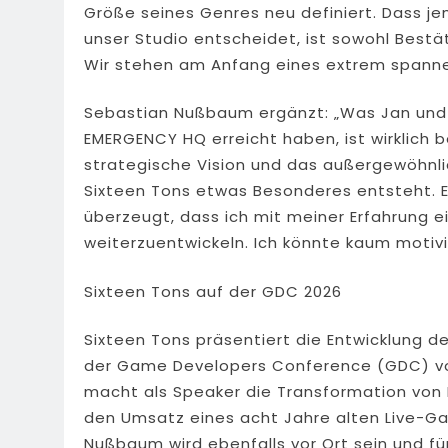
Größe seines Genres neu definiert. Dass je
unser Studio entscheidet, ist sowohl Bestä
Wir stehen am Anfang eines extrem spanne
Sebastian Nußbaum ergänzt: „Was Jan und
EMERGENCY HQ erreicht haben, ist wirklich
strategische Vision und das außergewöhnli
Sixteen Tons etwas Besonderes entsteht. E
überzeugt, dass ich mit meiner Erfahrung e
weiterzuentwickeln. Ich könnte kaum motivie
Sixteen Tons auf der GDC 2026
Sixteen Tons präsentiert die Entwicklung d
der Game Developers Conference (GDC) vom 
macht als Speaker die Transformation von 
den Umsatz eines acht Jahre alten Live-Ga
Nußbaum wird ebenfalls vor Ort sein und f