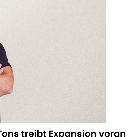
dung Nach Vermisstem Michael S. Aus Rotenburg A.d. Fulda
furter Finanzkontrolle Schwarzarbeit Führt An Drei Tagen Kon
e Polizeipräsidium Osthessen Jubiläumsfest Am Samstag, 15. A
de Einblicke In Die Polizeiarbeit
: MARBURG-BIEDENKOPF: Satz Räder Gefunden – Polizei Bittet U
Polizeistation Lauterbach Hat Einen Neuen Leiter: Amtseinführ
emeldung: 74-Jähriger Claus-Peter H. Weiterhin Vermisst – Ern
ons treibt Expansion voran