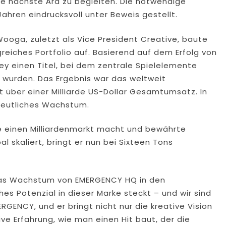
ihre nächste Ära zu begleiten. Die notwendige
ahren eindrucksvoll unter Beweis gestellt.
Wooga, zuletzt als Vice President Creative, baute
reiches Portfolio auf. Basierend auf dem Erfolg von
rney einen Titel, bei dem zentrale Spielelemente
 wurden. Das Ergebnis war das weltweit
t über einer Milliarde US-Dollar Gesamtumsatz. In
deutliches Wachstum.
e einen Milliardenmarkt macht und bewährte
l skaliert, bringt er nun bei Sixteen Tons
„Das Wachstum von EMERGENCY HQ in den
s Potenzial in dieser Marke steckt – und wir sind
GENCY, und er bringt nicht nur die kreative Vision
ve Erfahrung, wie man einen Hit baut, der die