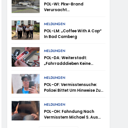
POL-WI: Pkw-Brand
Verursacht
Fahrbahnsperrung Und Lange
Staus Auf Der A 3
trollen Im Gastro- Und Sicherheitsgewerbe
MELDUNGEN
POL-LM: „Coffee With A Cop“
In Bad Camberg
ugust (11-18 Uhr)- Bürgerinnen Und Bürger
MELDUNGEN
POL-DA: Weiterstadt:
„Fahrradddieben Keine
m Mithilfe
Chance Geben“ –
Fahrradcodierung /
MELDUNGEN
ung Von Markus Höfer
Anmeldung Erforderlich
POL-OF: Vermisstensuche:
Polizei Bittet Um Hinweise Zum
eute Veröffentlichung Eines Fotos
Aufenthalt Von Ricardo
Zaragoza Gonzalez
MELDUNGEN
POL-OH: Fahndung Nach
Vermisstem Michael S. Aus
Rotenburg A.d. Fulda