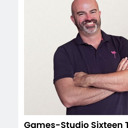
7. August 2026
POL-OH: Fahn
7. August 2026
HZA-F: Frank
Durch
7. August 2026
POL-OH: 25 Jahr
Erhalten Spannen
7. August 2026
Mittelhessen
6. August 2026
POL-OH: Die 
6. August 2026
POL-HR: Folg
6. August 2026
Games-Studio Sixteen T