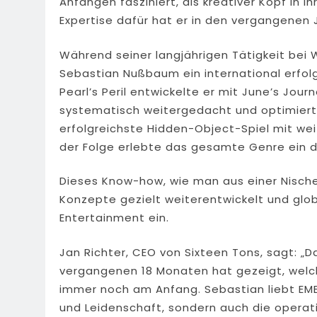
Anfängen fasziniert, als kreativer Kopf in 
Expertise dafür hat er in den vergangenen J
Während seiner langjährigen Tätigkeit bei 
Sebastian Nußbaum ein international erfolg
Pearl’s Peril entwickelte er mit June’s Jou
systematisch weitergedacht und optimiert
erfolgreichste Hidden-Object-Spiel mit wei
der Folge erlebte das gesamte Genre ein 
Dieses Know-how, wie man aus einer Nisch
Konzepte gezielt weiterentwickelt und globa
Entertainment ein.
Jan Richter, CEO von Sixteen Tons, sagt: 
vergangenen 18 Monaten hat gezeigt, welche
immer noch am Anfang. Sebastian liebt EMER
und Leidenschaft, sondern auch die operati