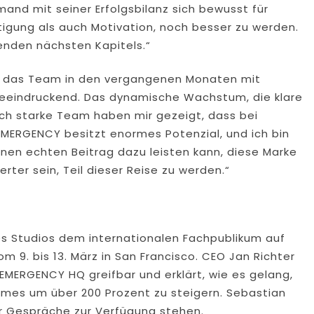
mand mit seiner Erfolgsbilanz sich bewusst für
tigung als auch Motivation, noch besser zu werden.
nden nächsten Kapitels.“
 das Team in den vergangenen Monaten mit
 beeindruckend. Das dynamische Wachstum, die klare
ch starke Team haben mir gezeigt, dass bei
MERGENCY besitzt enormes Potenzial, und ich bin
inen echten Beitrag dazu leisten kann, diese Marke
rter sein, Teil dieser Reise zu werden.“
es Studios dem internationalen Fachpublikum auf
9. bis 13. März in San Francisco. CEO Jan Richter
EMERGENCY HQ greifbar und erklärt, wie es gelang,
mes um über 200 Prozent zu steigern. Sebastian
ür Gespräche zur Verfügung stehen.