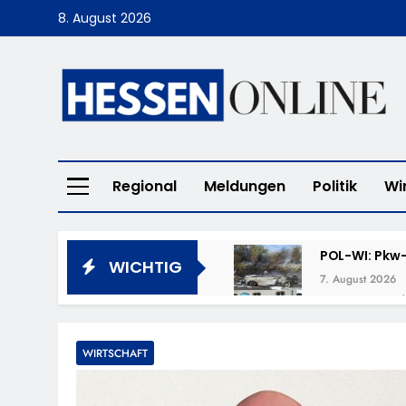
Skip
8. August 2026
to
content
Hessen Online
Regional
Meldungen
Politik
Wi
POL-WI: Pkw-
WICHTIG
7. August 2026
POL-LM: „Cof
7. August 2026
POL-DA: Weit
WIRTSCHAFT
7. August 2026
POL-OF: Verm