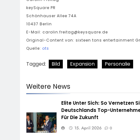
keySquare PR
Schönhauser Allee 74A
10437 Berlin
E-Mail:
carolin.freitag@keysquare.de
Original-Content von: sixteen tons entertainment G
Quelle:
ots
Tagged:
Bild
Expansion
Personalie
Weitere News
Elite Unter Sich: So Vernetzen S
Deutschlands Top-Unternehme
Für Die Zukunft
15. April 2026
0