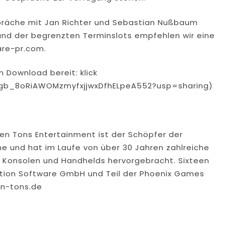
spräche mit Jan Richter und Sebastian Nußbaum
und der begrenzten Terminslots empfehlen wir eine
are-pr.com
.
 Download bereit: klick
/1Ngb_8oRiAWOMzmyfxjjwxDfhELpeA552?usp=sharing)
en Tons Entertainment ist der Schöpfer der
he und hat im Laufe von über 30 Jahren zahlreiche
, Konsolen und Handhelds hervorgebracht. Sixteen
otion Software GmbH und Teil der Phoenix Games
en-tons.de