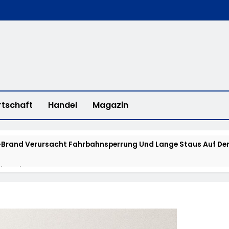
rtschaft
Handel
Magazin
Brand Verursacht Fahrbahnsperrung Und Lange Staus Auf Der
fee With A Cop“ In Bad Camberg
erstadt: „Fahrradddieben Keine Chance Geben“ – Fahrradcodi
isstensuche: Polizei Bittet Um Hinweise Zum Aufenthalt Von 