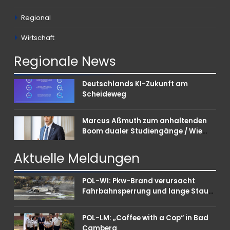
Regional
Wirtschaft
Regionale
News
Deutschlands KI-Zukunft am
Scheideweg
Marcus Aßmuth zum anhaltenden
Boom dualer Studiengänge / Wie
Unternehmen bei Nachwuchskräften
punkten können
Aktuelle
Meldungen
POL-WI: Pkw-Brand verursacht
Fahrbahnsperrung und lange Staus
auf der A 3
POL-LM: „Coffee with a Cop“ in Bad
Camberg