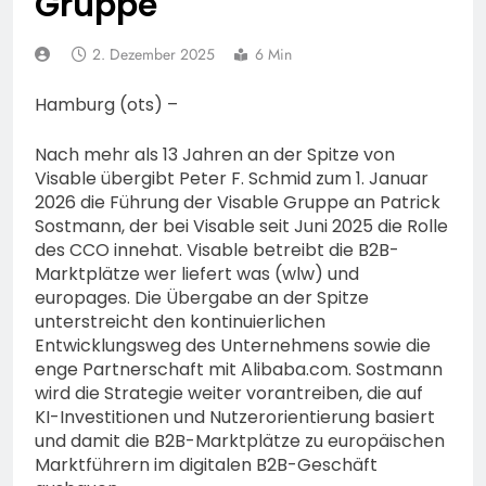
Gruppe
74-jähriger Claus-Peter
H. weiterhin vermisst –
6. August 2026
Erneute Veröffentlichung
2. Dezember 2025
6 Min
eines Fotos
Hamburg (ots) –
Nach mehr als 13 Jahren an der Spitze von
Visable übergibt Peter F. Schmid zum 1. Januar
2026 die Führung der Visable Gruppe an Patrick
Sostmann, der bei Visable seit Juni 2025 die Rolle
des CCO innehat. Visable betreibt die B2B-
Marktplätze wer liefert was (wlw) und
europages. Die Übergabe an der Spitze
unterstreicht den kontinuierlichen
Entwicklungsweg des Unternehmens sowie die
enge Partnerschaft mit Alibaba.com. Sostmann
wird die Strategie weiter vorantreiben, die auf
KI-Investitionen und Nutzerorientierung basiert
und damit die B2B-Marktplätze zu europäischen
Marktführern im digitalen B2B-Geschäft