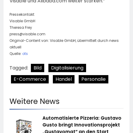
Visable und Alibaba.com weiter stärken.“
Pressekontakt:
Visable GmbH
Theresa Frey
press@visable.com
Original-Content von: Visable GmbH, übermittelt durch news
aktuell
Quelle:
ots
Tagged:
Bild
Digitalisierung
E-Commerce
Handel
Personalie
Weitere News
Automatisierte Pizzeria: Gustavo
Gusto bringt Innovationsprojekt
„Gustavomat“ an den Start