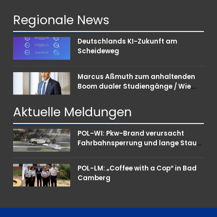
Regionale
News
Deutschlands KI-Zukunft am
Scheideweg
Marcus Aßmuth zum anhaltenden
Boom dualer Studiengänge / Wie
Unternehmen bei Nachwuchskräften
punkten können
Aktuelle
Meldungen
POL-WI: Pkw-Brand verursacht
Fahrbahnsperrung und lange Staus
auf der A 3
POL-LM: „Coffee with a Cop“ in Bad
Camberg