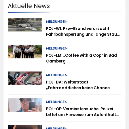
Aktuelle News
MELDUNGEN
POL-WI: Pkw-Brand verursacht
Fahrbahnsperrung und lange Staus
auf der A 3
MELDUNGEN
POL-LM: „Coffee with a Cop“ in Bad
Camberg
MELDUNGEN
POL-DA: Weiterstadt:
„Fahrradddieben keine Chance
geben“ – Fahrradcodierung /
Anmeldung erforderlich
MELDUNGEN
POL-OF: Vermisstensuche: Polizei
bittet um Hinweise zum Aufenthalt
von Ricardo Zaragoza Gonzalez
MELDUNGEN