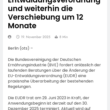
Entwaldungsverordnung
74-jähriger Claus-Peter
und weiterhin die
H. weiterhin vermisst –
6. August 2026
Erneute Veröffentlichung
Verschiebung um 12
eines Fotos
Monate
19. November 2025
8 Min
Berlin (ots) –
Die Bundesvereinigung der Deutschen
Ernährungsindustrie (BVE) fordert anlässlich der
laufenden Beratungen über die Änderung der
EU-Entwaldungsverordnung (EUDR) eine
praxisnahe Überarbeitung der bestehenden
Regelungen.
Die EUDR trat am 29. Juni 2023 in Kraft, der
Anwendungsbeginn ist derzeit auf den 30.
Dezember 2025 terminiert. Aktuell wird auf