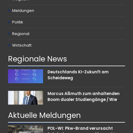
Meldungen
Politik
Regional
Wirtschaft
Regionale
News
Deutschlands KI-Zukunft am
Scheideweg
Marcus Aßmuth zum anhaltenden
Boom dualer Studiengänge / Wie
Unternehmen bei Nachwuchskräften
punkten können
Aktuelle
Meldungen
POL-WI: Pkw-Brand verursacht