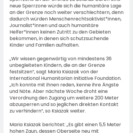
74-jähriger Claus-Peter
neue Sperrzone würde sich die humanitäre Lage
H. weiterhin vermisst –
6. August 2026
an der Grenze noch weiter verschlechtern, denn
Erneute Veröffentlichung
dadurch würden Menschenrechtsaktivist*innen,
eines Fotos
Journalist*innen und auch humanitäre
Helfer*innen keinen Zutritt zu den Gebieten
bekommen, in denen sich schutzsuchende
Kinder und Familien aufhalten.
„Wir wissen gegenwärtig von mindestens 36
unbegleiteten Kindern, die an der Grenze
festsitzen“, sagt Maria Ksiazak von der
International Humanitarian Initiative Foundation.
„Ich konnte mit ihnen reden, kenne ihre Ängste
und Nöte. Aber nächste Woche droht eine
Verordnung den Zugang um weitere 200 Meter
abzusperren und so jeglichen direkten Kontakt
zu verhindern“, so Ksiazak weiter.
Maria Ksiazak berichtet: „Es gibt einen 5,5 Meter
hohen Zaun, dessen Oberseite neu mit