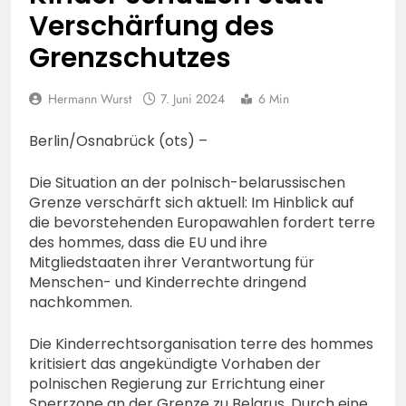
Fahrradcodierung /
POL-OF:
Verschärfung des
Anmeldung erforderlich
Vermisstensuche: Polizei
Grenzschutzes
bittet um Hinweise zum
7. August 2026
Aufenthalt von Ricardo
POL-OH: Fahndung nach
Zaragoza Gonzalez
vermisstem Michael S.
Hermann Wurst
7. Juni 2024
6 Min
aus Rotenburg a.d. Fulda
7. August 2026
HZA-F: Frankfurter
Berlin/Osnabrück (ots) –
Finanzkontrolle
Schwarzarbeit führt an
7. August 2026
Die Situation an der polnisch-belarussischen
drei Tagen Kontrollen im
POL-OH: 25 Jahre
Grenze verschärft sich aktuell: Im Hinblick auf
Gastro- und
Polizeipräsidium
die bevorstehenden Europawahlen fordert terre
Sicherheitsgewerbe durch
Osthessen Jubiläumsfest
des hommes, dass die EU und ihre
7. August 2026
am Samstag, 15. August
Mitgliedstaaten ihrer Verantwortung für
Mittelhessen: MARBURG-
(11-18 Uhr)- Bürgerinnen
Menschen- und Kinderrechte dringend
BIEDENKOPF: Satz Räder
und Bürger erhalten
nachkommen.
gefunden – Polizei bittet
6. August 2026
spannende Einblicke in die
um Mithilfe
POL-OH: Die Polizeistation
Polizeiarbeit
Die Kinderrechtsorganisation terre des hommes
Lauterbach hat einen
kritisiert das angekündigte Vorhaben der
neuen Leiter:
6. August 2026
polnischen Regierung zur Errichtung einer
Amtseinführung von
POL-HR: Folgemeldung:
Sperrzone an der Grenze zu Belarus. Durch eine
Markus Höfer