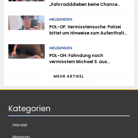
„Fahrradddieben keine Chance
geben“ – Fahrradcodierung /
Anmeldung erforderlich
MELDUNGEN
POL-OF: Vermisstensuche: Polizei
bittet um Hinweise zum Aufenthalt
von Ricardo Zaragoza Gonzalez
MELDUNGEN
POL-OH: Fahndung nach
vermisstem Michael S. aus
Rotenburg a.d. Fulda
MEHR ARTIKEL
Kategorien
Handel
Magazin