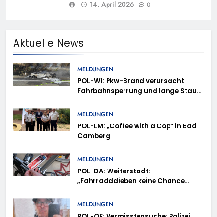
14. April 2026
0
Aktuelle News
MELDUNGEN
POL-WI: Pkw-Brand verursacht
Fahrbahnsperrung und lange Staus
auf der A 3
MELDUNGEN
POL-LM: „Coffee with a Cop“ in Bad
Camberg
MELDUNGEN
POL-DA: Weiterstadt:
„Fahrradddieben keine Chance
geben“ – Fahrradcodierung /
Anmeldung erforderlich
MELDUNGEN
POL-OF: Vermisstensuche: Polizei