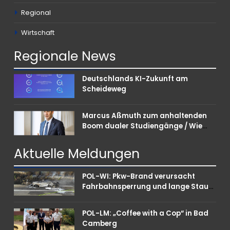
Regional
Wirtschaft
Regionale
News
Deutschlands KI-Zukunft am
Scheideweg
Marcus Aßmuth zum anhaltenden
Boom dualer Studiengänge / Wie
Unternehmen bei Nachwuchskräften
punkten können
Aktuelle
Meldungen
POL-WI: Pkw-Brand verursacht
Fahrbahnsperrung und lange Staus
auf der A 3
POL-LM: „Coffee with a Cop“ in Bad
Camberg