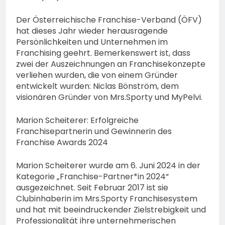
74-jähriger Claus-Peter
H. weiterhin vermisst –
6. August 2026
Der Österreichische Franchise-Verband (ÖFV)
Erneute Veröffentlichung
hat dieses Jahr wieder herausragende
eines Fotos
Persönlichkeiten und Unternehmen im
Franchising geehrt. Bemerkenswert ist, dass
zwei der Auszeichnungen an Franchisekonzepte
verliehen wurden, die von einem Gründer
entwickelt wurden: Niclas Bönström, dem
visionären Gründer von Mrs.Sporty und MyPelvi.
Marion Scheiterer: Erfolgreiche
Franchisepartnerin und Gewinnerin des
Franchise Awards 2024
Marion Scheiterer wurde am 6. Juni 2024 in der
Kategorie „Franchise-Partner*in 2024“
ausgezeichnet. Seit Februar 2017 ist sie
Clubinhaberin im Mrs.Sporty Franchisesystem
und hat mit beeindruckender Zielstrebigkeit und
Professionalität ihre unternehmerischen