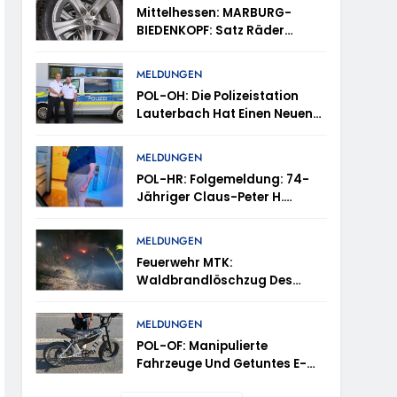
tes
Mittelhessen: MARBURG-
BIEDENKOPF: Satz Räder
en – TRuP-Spezialisten Decken Gleich Mehrere
Gefunden – Polizei Bittet Um
Mithilfe
MELDUNGEN
POL-OH: Die Polizeistation
 Niedernhausen
Lauterbach Hat Einen Neuen
Leiter: Amtseinführung Von
Markus Höfer
d Vermisst
MELDUNGEN
POL-HR: Folgemeldung: 74-
Jähriger Claus-Peter H.
ttenhain Und Taunusstein-Seitzenhahn –
Weiterhin Vermisst – Erneute
Veröffentlichung Eines Fotos
MELDUNGEN
Feuerwehr MTK:
Waldbrandlöschzug Des
Main-Taunus-Kreises
inweise Erbeten Und Wer Hat Den Fahrraddieb
Unterstützt Bei Waldbrand Im
MELDUNGEN
Rheingau-Taunus-Kreis –
POL-OF: Manipulierte
Rund 45 Einsatzkräfte
Fahrzeuge Und Getuntes E-
Sicherten In Schwierigem
Bike Aus Dem Verkehr
Gelände Die Flanken Des