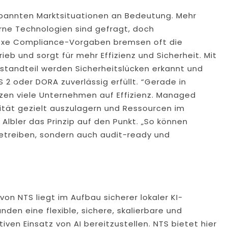
pannten Marktsituationen an Bedeutung. Mehr
rne Technologien sind gefragt, doch
lexe Compliance-Vorgaben bremsen oft die
eb und sorgt für mehr Effizienz und Sicherheit. Mit
estandteil werden Sicherheitslücken erkannt und
 oder DORA zuverlässig erfüllt. “Gerade in
tzen viele Unternehmen auf Effizienz. Managed
xität gezielt auszulagern und Ressourcen im
Albler das Prinzip auf den Punkt. „So können
betreiben, sondern auch audit-ready und
on NTS liegt im Aufbau sicherer lokaler KI-
nden eine flexible, sichere, skalierbare und
iven Einsatz von AI bereitzustellen. NTS bietet hier