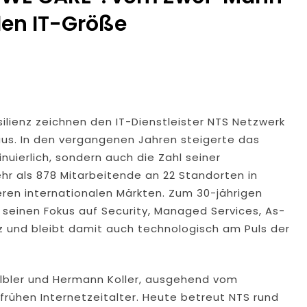
 Sicherten In Schwierigem Gelände Die Flanken Des Brandgebie
len IT-Größe
ulierte Fahrzeuge Und Getuntes E-Bike Aus Dem Verkehr Gezog
d Eines Wohnmobils Führt Zu Einer Langen Sperrung Der A3 Bei
alm-Eder-Kreis: 74-Jähriger Claus-Peter H. Aus Felsberg Wir
lienz zeichnen den IT-Dienstleister NTS Netzwerk
aus. In den vergangenen Jahren steigerte das
aunus: Erstmeldung: Waldbrand Zwischen Bad Schwalbach-He
uierlich, sondern auch die Zahl seiner
tzkräfte Im Einsatz
hr als 878 Mitarbeitende an 22 Standorten in
teren internationalen Märkten. Zum 30-jährigen
tungswechsel Bei Der Polizeidirektion Rheingau-Taunus
r seinen Fokus auf Security, Managed Services, As-
nz und bleibt damit auch technologisch am Puls der
enkt Und Bestohlen: Zeugen Gesucht!; Mercedes Angedotzt: H
lbler und Hermann Koller, ausgehend vom
rühen Internetzeitalter. Heute betreut NTS rund