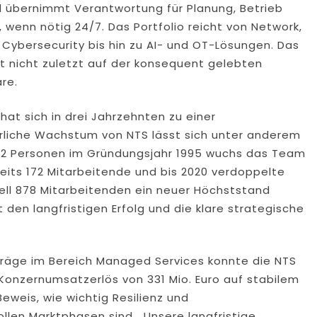
d übernimmt Verantwortung für Planung, Betrieb
, wenn nötig 24/7. Das Portfolio reicht von Network,
Cybersecurity bis hin zu AI- und OT-Lösungen. Das
t nicht zuletzt auf der konsequent gelebten
re.
at sich in drei Jahrzehnten zu einer
ierliche Wachstum von NTS lässt sich unter anderem
 2 Personen im Gründungsjahr 1995 wuchs das Team
reits 172 Mitarbeitende und bis 2020 verdoppelte
tuell 878 Mitarbeitenden ein neuer Höchststand
den langfristigen Erfolg und die klare strategische
fträge im Bereich Managed Services konnte die NTS
onzernumsatzerlös von 331 Mio. Euro auf stabilem
eweis, wie wichtig Resilienz und
len Marktphasen sind. „Unsere langfristige