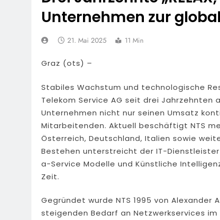
45 Einsatzkräfte
Unternehmen zur globa
6. August 2026
POL-OF: Manip
Verstöße Auf
21. Mai 2025
11 Min
6. August 2026
POL-WI: Bran
Graz (ots) –
5. August 2026
POL-NH: Schw
Stabiles Wachstum und technologische Resi
5. August 2026
Telekom Service AG seit drei Jahrzehnten 
FW Rheingau-T
Unternehmen nicht nur seinen Umsatz kontin
Rund 150 Einsa
Mitarbeitenden. Aktuell beschäftigt NTS me
5. August 2026
Österreich, Deutschland, Italien sowie wei
POL-RTK: Lei
Bestehen unterstreicht der IT-Dienstleiste
5. August 2026
a-Service Modelle und Künstliche Intellige
POL-OF: Abgel
Zeit.
Gesehen?
5. August 2026
Gegründet wurde NTS 1995 von Alexander A
steigenden Bedarf an Netzwerkservices im f