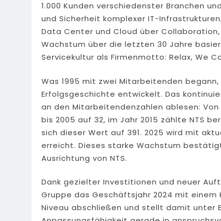
1.000 Kunden verschiedenster Branchen un
und Sicherheit komplexer IT-Infrastrukturen
Data Center und Cloud über Collaboration, 
Wachstum über die letzten 30 Jahre basier
Servicekultur als Firmenmotto: Relax, We Ca
Was 1995 mit zwei Mitarbeitenden begann, h
Erfolgsgeschichte entwickelt. Das kontinu
an den Mitarbeitendenzahlen ablesen: Von
bis 2005 auf 32, im Jahr 2015 zählte NTS be
sich dieser Wert auf 391. 2025 wird mit ak
erreicht. Dieses starke Wachstum bestätigt 
Ausrichtung von NTS.
Dank gezielter Investitionen und neuer Au
Gruppe das Geschäftsjahr 2024 mit einem K
Niveau abschließen und stellt damit unter B
Anpassungsfähigkeit gerade in anspruchsvol