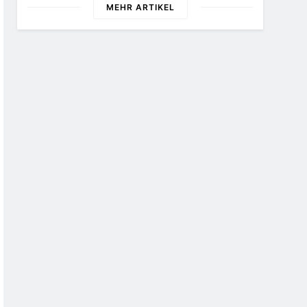
Hinweise Erbeten Und Wer Hat
MEHR ARTIKEL
Den Fahrraddieb Gesehen?