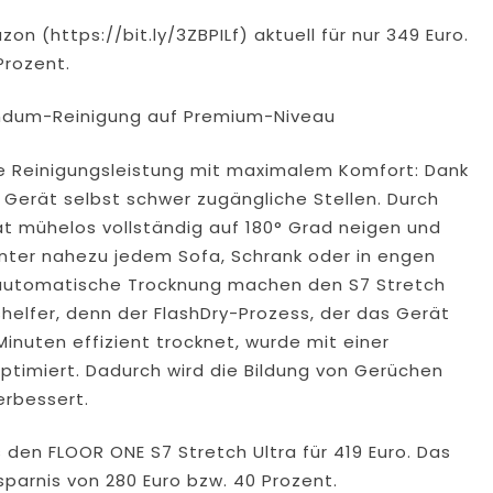
 (https://bit.ly/3ZBPILf) aktuell für nur 349 Euro.
Prozent.
Rundum-Reinigung auf Premium-Niveau
he Reinigungsleistung mit maximalem Komfort: Dank
 Gerät selbst schwer zugängliche Stellen. Durch
rät mühelos vollständig auf 180° Grad neigen und
nter nahezu jedem Sofa, Schrank oder in engen
 automatische Trocknung machen den S7 Stretch
helfer, denn der FlashDry-Prozess, der das Gerät
inuten effizient trocknet, wurde mit einer
timiert. Dadurch wird die Bildung von Gerüchen
erbessert.
 den FLOOR ONE S7 Stretch Ultra für 419 Euro. Das
rsparnis von 280 Euro bzw. 40 Prozent.