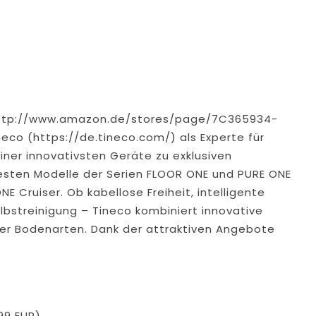
http://www.amazon.de/stores/page/7C365934-
co (https://de.tineco.com/) als Experte für
ner innovativsten Geräte zu exklusiven
esten Modelle der Serien FLOOR ONE und PURE ONE
 Cruiser. Ob kabellose Freiheit, intelligente
bstreinigung – Tineco kombiniert innovative
ller Bodenarten. Dank der attraktiven Angebote
99 EUR)