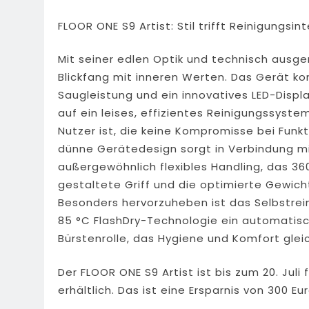
FLOOR ONE S9 Artist: Stil trifft Reinigungsint
Mit seiner edlen Optik und technisch ausger
Blickfang mit inneren Werten. Das Gerät ko
Saugleistung und ein innovatives LED-Displa
auf ein leises, effizientes Reinigungssyste
Nutzer ist, die keine Kompromisse bei Funkt
dünne Gerätedesign sorgt in Verbindung m
außergewöhnlich flexibles Handling, das 3
gestaltete Griff und die optimierte Gewich
Besonders hervorzuheben ist das Selbstrein
85 °C FlashDry-Technologie ein automatis
Bürstenrolle, das Hygiene und Komfort gle
Der FLOOR ONE S9 Artist ist bis zum 20. Juli
erhältlich. Das ist eine Ersparnis von 300 Eu