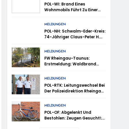
POL-WI: Brand Eines
Wohnmobils Führt Zu Einer
inweise Erbeten Und Wer Hat Den Fahrraddieb
Langen Sperrung Der A3 Bei
Niedernhausen
MELDUNGEN
POL-NH: Schwalm-Eder-Kreis:
vtl. In Thüringen Unterwegs
74-Jähriger Claus-Peter H.
Aus Felsberg Wird Vermisst
-OF: Wo Ist Wanawsha Dana Hama Ziad?
MELDUNGEN
ugust 2026
FW Rheingau-Taunus:
Erstmeldung: Waldbrand
estoppt-
Zwischen Bad Schwalbach-
Hettenhain Und Taunusstein-
MELDUNGEN
Seitzenhahn – Rund 150
POL-RTK: Leitungswechsel Bei
Einsatzkräfte Im Einsatz
Der Polizeidirektion Rheingau-
Taunus
MELDUNGEN
POL-OF: Abgelenkt Und
Bestohlen: Zeugen Gesucht!;
Mercedes Angedotzt: