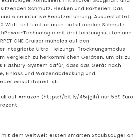
echnologie, kombiniert mit starker Saugkraft und
efsitzenden Schmutz, Flecken und Bakterien. Das
und eine intuitive Benutzerführung. Ausgestattet
130 Watt entfernt er auch tiefsitzenden Schmutz
thPower-Technologie mit drei Leistungsstufen und
CARPET ONE Cruiser mühelos auf den
Der integrierte Ultra-Heizungs-Trocknungsmodus
 im Vergleich zu herkömmlichen Geräten, um bis zu
as FlashDry-System dafür, dass das Gerät nach
te, Einlass und Walzenabdeckung und
der einsatzbereit ist.
uli auf Amazon (https://bit.ly/45rjgih) nur 559 Euro.
Prozent.
9 mit dem weltweit ersten smarten Staubsauger an