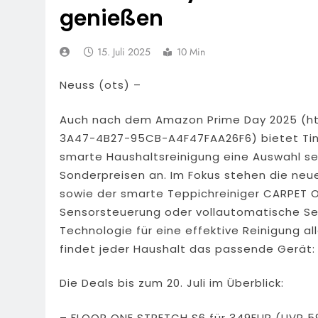
genießen
15. Juli 2025
10 Min
Neuss (ots) –
Auch nach dem Amazon Prime Day 2025 (
3A47-4B27-95CB-A4F47FAA26F6) bietet Tine
smarte Haushaltsreinigung eine Auswahl sei
Sonderpreisen an. Im Fokus stehen die neu
sowie der smarte Teppichreiniger CARPET ONE
Sensorsteuerung oder vollautomatische Sel
Technologie für eine effektive Reinigung a
findet jeder Haushalt das passende Gerät:
Die Deals bis zum 20. Juli im Überblick:
– FLOOR ONE STRETCH S6 für 349EUR (UVP 5