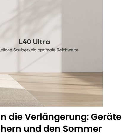
tungswechsel Bei Der Polizeidirektion Rheingau-Taunus
enkt Und Bestohlen: Zeugen Gesucht!; Mercedes Angedotzt: H
ntlichkeitsfahndung Nach Vermisster Person Aus Osthessen – E
Jahre Alte Mann Aus Geisenheim Vermisst
POL
4. A
Mit 62.400 Illegalen Energiedrinks Vom Zollamt In Frankfurt G
scher Eindringling Erfordert Einsatz Der Polizei
in die Verlängerung: Geräte
ichern und den Sommer