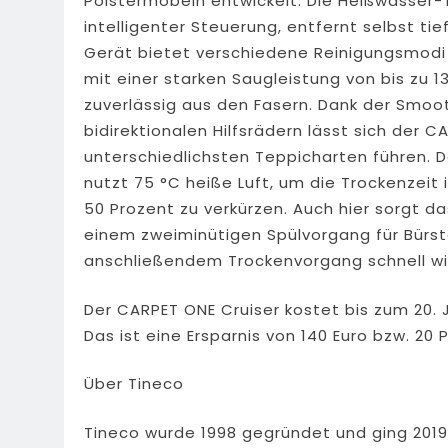
Polstermöbeln entwickelt. Die Heißwasser-T
intelligenter Steuerung, entfernt selbst ti
Gerät bietet verschiedene Reinigungsmodi 
mit einer starken Saugleistung von bis zu 
zuverlässig aus den Fasern. Dank der Smoo
bidirektionalen Hilfsrädern lässt sich der 
unterschiedlichsten Teppicharten führen. 
nutzt 75 °C heiße Luft, um die Trockenzeit
50 Prozent zu verkürzen. Auch hier sorgt d
einem zweiminütigen Spülvorgang für Bürs
anschließendem Trockenvorgang schnell wie
Der CARPET ONE Cruiser kostet bis zum 20. J
Das ist eine Ersparnis von 140 Euro bzw. 20 
Über Tineco
Tineco wurde 1998 gegründet und ging 201