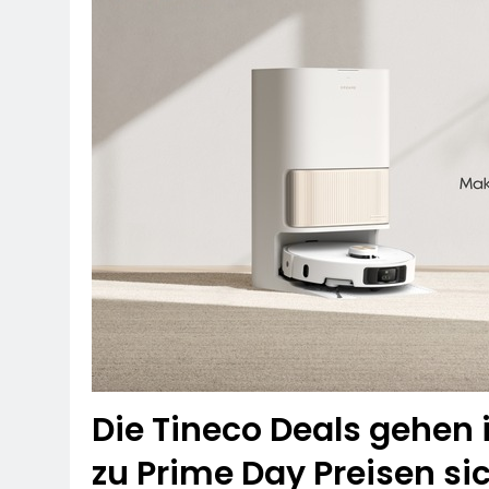
POL-RTK: Lei
5. August 2026
POL-OF: Abgel
Gesehen?
5. August 2026
POL-OH: Öffe
4. August 2026
POL-RTK: 42 
4. August 2026
HZA-F: -LKW 
4. August 2026
POL-OF: Tieri
4. August 2026
Die Tineco Deals gehen 
zu Prime Day Preisen s