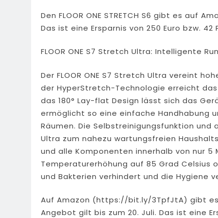
Den FLOOR ONE STRETCH S6 gibt es auf Amazon
Das ist eine Ersparnis von 250 Euro bzw. 42 
FLOOR ONE S7 Stretch Ultra: Intelligente 
Der FLOOR ONE S7 Stretch Ultra vereint ho
der HyperStretch-Technologie erreicht das
das 180° Lay-flat Design lässt sich das Ge
ermöglicht so eine einfache Handhabung u
Räumen. Die Selbstreinigungsfunktion und
Ultra zum nahezu wartungsfreien Haushalts
und alle Komponenten innerhalb von nur 5 M
Temperaturerhöhung auf 85 Grad Celsius op
und Bakterien verhindert und die Hygiene v
Auf Amazon (https://bit.ly/3TpfJtA) gibt es
Angebot gilt bis zum 20. Juli. Das ist eine E