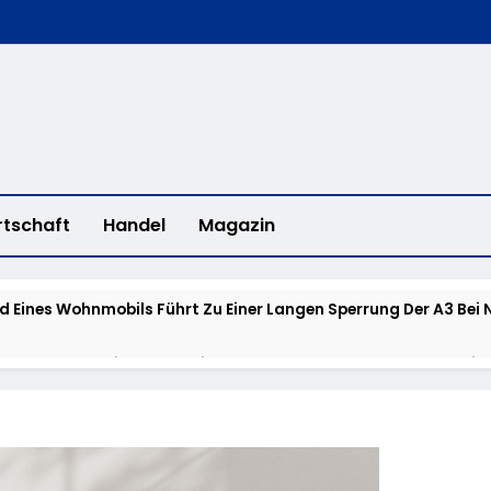
rtschaft
Handel
Magazin
d Eines Wohnmobils Führt Zu Einer Langen Sperrung Der A3 Bei
alm-Eder-Kreis: 74-Jähriger Claus-Peter H. Aus Felsberg Wir
aunus: Erstmeldung: Waldbrand Zwischen Bad Schwalbach-He
tzkräfte Im Einsatz