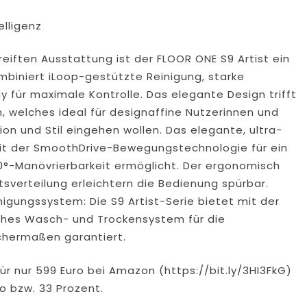
elligenz
eiften Ausstattung ist der FLOOR ONE S9 Artist ein
mbiniert iLoop-gestützte Reinigung, starke
y für maximale Kontrolle. Das elegante Design trifft
m, welches ideal für designaffine Nutzerinnen und
ion und Stil eingehen wollen. Das elegante, ultra-
it der SmoothDrive-Bewegungstechnologie für ein
60°-Manövrierbarkeit ermöglicht. Der ergonomisch
tsverteilung erleichtern die Bedienung spürbar.
igungssystem: Die S9 Artist-Serie bietet mit der
ches Wasch- und Trockensystem für die
ichermaßen garantiert.
 für nur 599 Euro bei Amazon (https://bit.ly/3HI3FkG)
ro bzw. 33 Prozent.