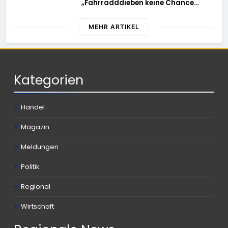
„Fahrradddieben keine Chance
geben“ – Fahrradcodierung /
Anmeldung erforderlich
MEHR ARTIKEL
Kategorien
Handel
Magazin
Meldungen
Politik
Regional
Wirtschaft