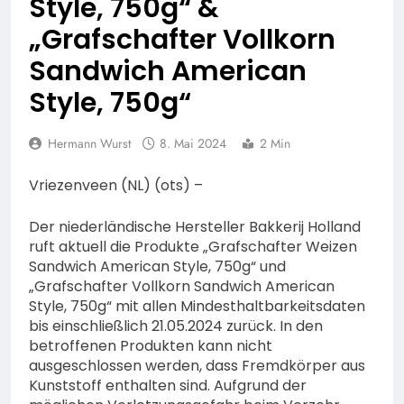
Style, 750g“ &
BIEDENKOPF: Satz Räder
und Bürger erhalten
gefunden – Polizei bittet
6. August 2026
„Grafschafter Vollkorn
spannende Einblicke in die
um Mithilfe
Polizeiarbeit
Sandwich American
Style, 750g“
Hermann Wurst
8. Mai 2024
2 Min
Vriezenveen (NL) (ots) –
Der niederländische Hersteller Bakkerij Holland
ruft aktuell die Produkte „Grafschafter Weizen
Sandwich American Style, 750g“ und
„Grafschafter Vollkorn Sandwich American
Style, 750g“ mit allen Mindesthaltbarkeitsdaten
bis einschließlich 21.05.2024 zurück. In den
betroffenen Produkten kann nicht
ausgeschlossen werden, dass Fremdkörper aus
Kunststoff enthalten sind. Aufgrund der