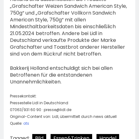
„Grafschafter Weizen Sandwich American Style,
750g“ und „Grafschafter Vollkorn Sandwich
American Style, 750g“ mit allen
Mindesthaltbarkeitsdaten bis einschließlich
21.05.2024 betroffen. Andere bei Lidl in
Deutschland verkaufte Produkte der Marke
Grafschafter und Toastbrot anderer Hersteller
sind von dem Rückruf nicht betroffen.
Bakkerij Holland entschuldigt sich bei allen
Betroffenen für die entstandenen
Unannehmlichkeiten.
Pressekontakt:
Pressestelle Lidl in Deutschland
07063/931 60 90 ·
presse@lidl.de
Original-Content von: Lidl, übermittelt durch news aktuell
Quelle:
ots
Tagged:
Bild
Essen&Trinken
Handel