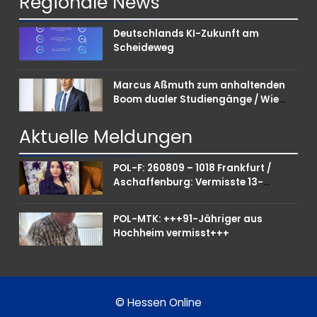
Regionale
News
Deutschlands KI-Zukunft am
Scheideweg
Marcus Aßmuth zum anhaltenden
Boom dualer Studiengänge / Wie
Unternehmen bei Nachwuchskräften
punkten können
Aktuelle
Meldungen
POL-F: 260809 – 1018 Frankfurt /
Aschaffenburg: Vermisste 13-
Jährige
POL-MTK: +++91-Jähriger aus
Hochheim vermisst+++
© Hessen Online