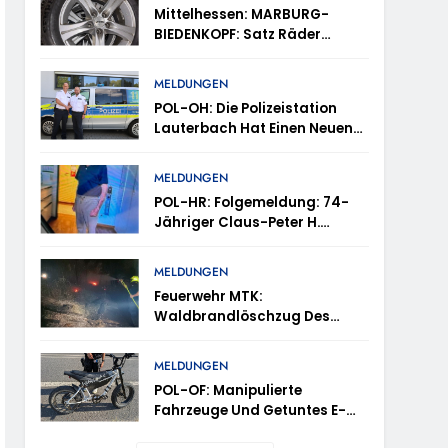
tes
Mittelhessen: MARBURG-
BIEDENKOPF: Satz Räder
en – TRuP-Spezialisten Decken Gleich Mehrere
Gefunden – Polizei Bittet Um
Mithilfe
MELDUNGEN
POL-OH: Die Polizeistation
 Niedernhausen
Lauterbach Hat Einen Neuen
Leiter: Amtseinführung Von
Markus Höfer
d Vermisst
MELDUNGEN
POL-HR: Folgemeldung: 74-
Jähriger Claus-Peter H.
ttenhain Und Taunusstein-Seitzenhahn –
Weiterhin Vermisst – Erneute
Veröffentlichung Eines Fotos
MELDUNGEN
Feuerwehr MTK:
Waldbrandlöschzug Des
Main-Taunus-Kreises
inweise Erbeten Und Wer Hat Den Fahrraddieb
Unterstützt Bei Waldbrand Im
MELDUNGEN
Rheingau-Taunus-Kreis –
POL-OF: Manipulierte
Rund 45 Einsatzkräfte
Fahrzeuge Und Getuntes E-
Sicherten In Schwierigem
Bike Aus Dem Verkehr
Gelände Die Flanken Des