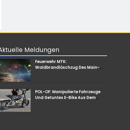
Aktuelle
Meldungen
Feuerwehr MTK:
Waldbrandlöschzug Des Main-
Taunus-Kreises Unterstützt Bei
Waldbrand Im Rheingau-Taunus-
Kreis – Rund 45 Einsatzkräfte
Sicherten In Schwierigem Gelände
POL-OF: Manipulierte Fahrzeuge
Die Flanken Des Brandgebietes
Und Getuntes E-Bike Aus Dem
Verkehr Gezogen – TRuP-
Spezialisten Decken Gleich
Mehrere Verstöße Auf