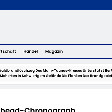
rtschaft
Handel
Magazin
Waldbrandlöschzug Des Main-Taunus-Kreises Unterstützt Bei
 Sicherten In Schwierigem Gelände Die Flanken Des Brandgebie
ulierte Fahrzeuge Und Getuntes E-Bike Aus Dem Verkehr Gezog
d Eines Wohnmobils Führt Zu Einer Langen Sperrung Der A3 Bei
ullhead-Chronograph