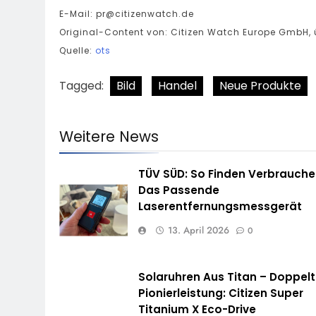
E-Mail:
pr@citizenwatch.de
Original-Content von: Citizen Watch Europe GmbH, ü
Quelle:
ots
Tagged:
Bild
Handel
Neue Produkte
Weitere News
TÜV SÜD: So Finden Verbrauche
Das Passende
Laserentfernungsmessgerät
13. April 2026
0
Solaruhren Aus Titan – Doppel
Pionierleistung: Citizen Super
Titanium X Eco-Drive