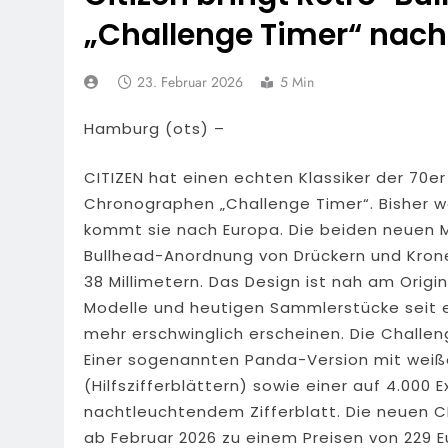
„Challenge Timer“ nach
POL-NH: Schw
5. August 2026
FW Rheingau-T
23. Februar 2026
5 Min
Rund 150 Einsa
5. August 2026
Hamburg (ots) –
POL-RTK: Lei
5. August 2026
CITIZEN hat einen echten Klassiker der 70e
POL-OF: Abgel
Chronographen „Challenge Timer“. Bisher wa
Gesehen?
kommt sie nach Europa. Die beiden neuen M
5. August 2026
Bullhead-Anordnung von Drückern und Kro
POL-OH: Öffe
38 Millimetern. Das Design ist nah am Origi
4. August 2026
Modelle und heutigen Sammlerstücke seit e
POL-RTK: 42 
mehr erschwinglich erscheinen. Die Challe
4. August 2026
Einer sogenannten Panda-Version mit weiß
(Hilfszifferblättern) sowie einer auf 4.000 
nachtleuchtendem Zifferblatt. Die neuen C
ab Februar 2026 zu einem Preisen von 229 