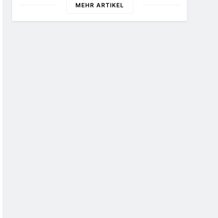
Hettenhain Und Taunusstein-
MEHR ARTIKEL
Seitzenhahn – Rund 150
Einsatzkräfte Im Einsatz