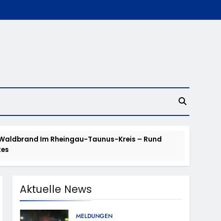
 Waldbrand Im Rheingau-Taunus-Kreis – Rund
tes
en – TRuP-Spezialisten Decken Gleich Mehrere
Aktuelle News
 Niedernhausen
MELDUNGEN