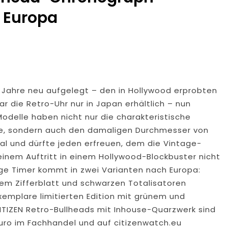
 Europa
alm-Eder-Kreis: 74-Jähriger Claus-Peter H. Aus Felsberg Wir
aunus: Erstmeldung: Waldbrand Zwischen Bad Schwalbach-He
tzkräfte Im Einsatz
tungswechsel Bei Der Polizeidirektion Rheingau-Taunus
r Jahre neu aufgelegt – den in Hollywood erprobten
enkt Und Bestohlen: Zeugen Gesucht!; Mercedes Angedotzt: H
r die Retro-Uhr nur in Japan erhältlich – nun
odelle haben nicht nur die charakteristische
ne, sondern auch den damaligen Durchmesser von
ntlichkeitsfahndung Nach Vermisster Person Aus Osthessen – E
nal und dürfte jeden erfreuen, dem die Vintage-
inem Auftritt in einem Hollywood-Blockbuster nicht
Jahre Alte Mann Aus Geisenheim Vermisst
POL
nge Timer kommt in zwei Varianten nach Europa:
4. A
em Zifferblatt und schwarzen Totalisatoren
Exemplare limitierten Edition mit grünem und
ITIZEN Retro-Bullheads mit Inhouse-Quarzwerk sind
Euro im Fachhandel und auf citizenwatch.eu