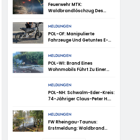
Feuerwehr MTK:
d Vermisst
Waldbrandlöschzug Des
Main-Taunus-Kreises
ttenhain Und Taunusstein-Seitzenhahn –
Unterstützt Bei Waldbrand Im
MELDUNGEN
Rheingau-Taunus-Kreis –
POL-OF: Manipulierte
Rund 45 Einsatzkräfte
Fahrzeuge Und Getuntes E-
Sicherten In Schwierigem
Bike Aus Dem Verkehr
Gelände Die Flanken Des
Gezogen – TRuP-Spezialisten
Brandgebietes
MELDUNGEN
Decken Gleich Mehrere
inweise Erbeten Und Wer Hat Den Fahrraddieb
POL-WI: Brand Eines
Verstöße Auf
Wohnmobils Führt Zu Einer
Langen Sperrung Der A3 Bei
Niedernhausen
vtl. In Thüringen Unterwegs
MELDUNGEN
POL-NH: Schwalm-Eder-Kreis:
-OF: Wo Ist Wanawsha Dana Hama Ziad?
74-Jähriger Claus-Peter H.
Aus Felsberg Wird Vermisst
ugust 2026
MELDUNGEN
FW Rheingau-Taunus:
Erstmeldung: Waldbrand
Zwischen Bad Schwalbach-