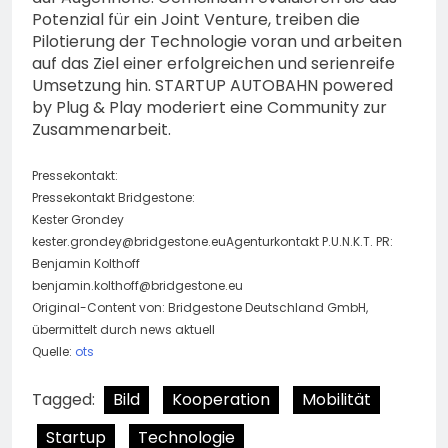
Potenzial für ein Joint Venture, treiben die
Pilotierung der Technologie voran und arbeiten
auf das Ziel einer erfolgreichen und serienreife
Umsetzung hin. STARTUP AUTOBAHN powered
by Plug & Play moderiert eine Community zur
Zusammenarbeit.
Pressekontakt:
Pressekontakt Bridgestone:
Kester Grondey
kester.grondey@bridgestone.euAgenturkontakt
P.U.N.K.T. PR:
Benjamin Kolthoff
benjamin.kolthoff@bridgestone.eu
Original-Content von: Bridgestone Deutschland GmbH,
übermittelt durch news aktuell
Quelle:
ots
Tagged:
Bild
Kooperation
Mobilität
Startup
Technologie