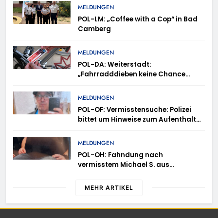
MELDUNGEN
POL-LM: „Coffee with a Cop“ in Bad
Camberg
MELDUNGEN
POL-DA: Weiterstadt:
„Fahrradddieben keine Chance
geben“ – Fahrradcodierung /
Anmeldung erforderlich
MELDUNGEN
POL-OF: Vermisstensuche: Polizei
bittet um Hinweise zum Aufenthalt
von Ricardo Zaragoza Gonzalez
MELDUNGEN
POL-OH: Fahndung nach
vermisstem Michael S. aus
Rotenburg a.d. Fulda
MEHR ARTIKEL