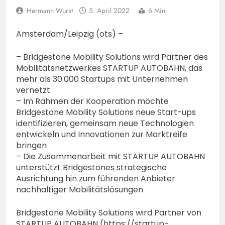
74-jähriger Claus-Peter
Hermann Wurst
5. April 2022
6 Min
H. weiterhin vermisst –
6. August 2026
Erneute Veröffentlichung
Amsterdam/Leipzig (ots) –
eines Fotos
– Bridgestone Mobility Solutions wird Partner des
Mobilitätsnetzwerkes STARTUP AUTOBAHN, das
mehr als 30.000 Startups mit Unternehmen
vernetzt
– Im Rahmen der Kooperation möchte
Bridgestone Mobility Solutions neue Start-ups
identifizieren, gemeinsam neue Technologien
entwickeln und Innovationen zur Marktreife
bringen
– Die Zusammenarbeit mit STARTUP AUTOBAHN
unterstützt Bridgestones strategische
Ausrichtung hin zum führenden Anbieter
nachhaltiger Mobilitätslösungen
Bridgestone Mobility Solutions wird Partner von
STARTUP AUTOBAHN (https://startup-