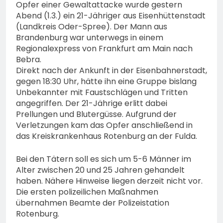
Polizeipräsidium
Opfer einer Gewaltattacke wurde gestern
Sicherheitsgewerbe durch
Osthessen Jubiläumsfest
Abend (1.3.) ein 21-Jähriger aus Eisenhüttenstadt
7. August 2026
am Samstag, 15. August
(Landkreis Oder-Spree). Der Mann aus
(11-18 Uhr)- Bürgerinnen
Brandenburg war unterwegs in einem
und Bürger erhalten
Regionalexpress von Frankfurt am Main nach
spannende Einblicke in die
Bebra.
Polizeiarbeit
Direkt nach der Ankunft in der Eisenbahnerstadt,
gegen 18:30 Uhr, hätte ihn eine Gruppe bislang
Unbekannter mit Faustschlägen und Tritten
angegriffen. Der 21-Jährige erlitt dabei
Prellungen und Blutergüsse. Aufgrund der
Verletzungen kam das Opfer anschließend in
das Kreiskrankenhaus Rotenburg an der Fulda.
Bei den Tätern soll es sich um 5-6 Männer im
Alter zwischen 20 und 25 Jahren gehandelt
haben. Nähere Hinweise liegen derzeit nicht vor.
Die ersten polizeilichen Maßnahmen
übernahmen Beamte der Polizeistation
Rotenburg.