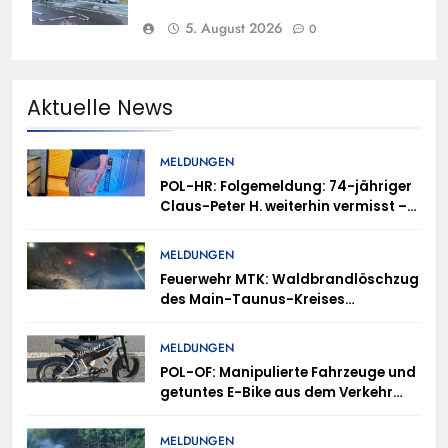
5. August 2026
0
Aktuelle News
MELDUNGEN
POL-HR: Folgemeldung: 74-jähriger
Claus-Peter H. weiterhin vermisst –
Erneute Veröffentlichung eines Fotos
MELDUNGEN
Feuerwehr MTK: Waldbrandlöschzug
des Main-Taunus-Kreises
unterstützt bei Waldbrand im
Rheingau-Taunus-Kreis – Rund 45
MELDUNGEN
Einsatzkräfte sicherten in
POL-OF: Manipulierte Fahrzeuge und
schwierigem Gelände die Flanken
getuntes E-Bike aus dem Verkehr
des Brandgebietes
gezogen – TRuP-Spezialisten decken
gleich mehrere Verstöße auf
MELDUNGEN