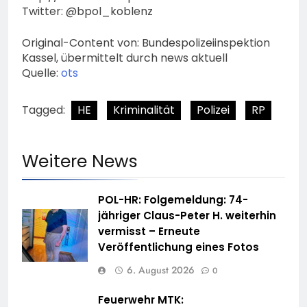
Twitter: @bpol_koblenz
Original-Content von: Bundespolizeiinspektion
Kassel, übermittelt durch news aktuell
Quelle:
ots
Tagged:
HE
Kriminalität
Polizei
RP
Weitere News
POL-HR: Folgemeldung: 74-
jähriger Claus-Peter H. weiterhin
vermisst – Erneute
Veröffentlichung eines Fotos
6. August 2026
0
Feuerwehr MTK: