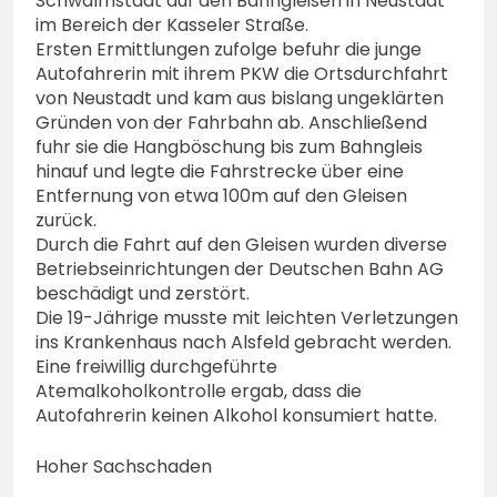
Schwalmstadt auf den Bahngleisen in Neustadt
Mann aus Geisenheim
im Bereich der Kasseler Straße.
vermisst
4. August 2026
Ersten Ermittlungen zufolge befuhr die junge
Autofahrerin mit ihrem PKW die Ortsdurchfahrt
von Neustadt und kam aus bislang ungeklärten
Gründen von der Fahrbahn ab. Anschließend
fuhr sie die Hangböschung bis zum Bahngleis
hinauf und legte die Fahrstrecke über eine
Entfernung von etwa 100m auf den Gleisen
zurück.
Durch die Fahrt auf den Gleisen wurden diverse
Betriebseinrichtungen der Deutschen Bahn AG
beschädigt und zerstört.
Die 19-Jährige musste mit leichten Verletzungen
ins Krankenhaus nach Alsfeld gebracht werden.
Eine freiwillig durchgeführte
Atemalkoholkontrolle ergab, dass die
Autofahrerin keinen Alkohol konsumiert hatte.
Hoher Sachschaden