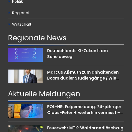
Politik
Regional
Wirtschaft
Regionale
News
Deutschlands KI-Zukunft am
Scheideweg
Marcus Aßmuth zum anhaltenden
Boom dualer Studiengänge / Wie
Unternehmen bei Nachwuchskräften
punkten können
Aktuelle
Meldungen
POL-HR: Folgemeldung: 74-jähriger
Claus-Peter H. weiterhin vermisst –
Erneute Veröffentlichung eines Fotos
Feuerwehr MTK: Waldbrandlöschzug