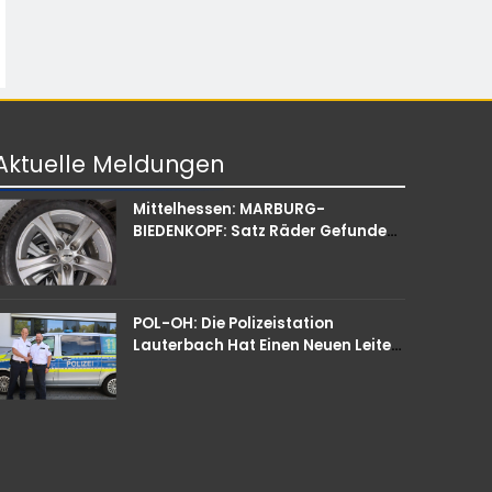
Aktuelle
Meldungen
Mittelhessen: MARBURG-
BIEDENKOPF: Satz Räder Gefunden
– Polizei Bittet Um Mithilfe
POL-OH: Die Polizeistation
Lauterbach Hat Einen Neuen Leiter:
Amtseinführung Von Markus Höfer