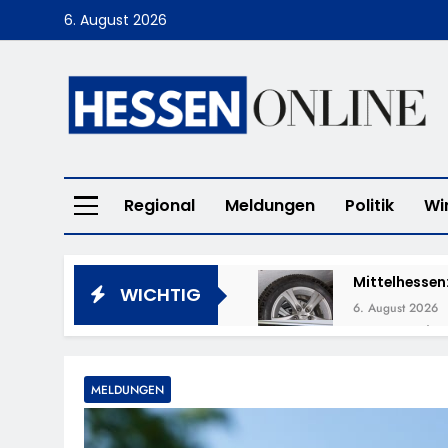
Skip
6. August 2026
to
content
Hessen Online
Regional
Meldungen
Politik
Wi
Mittelhessen
WICHTIG
6. August 2026
POL-OH: Die 
6. August 2026
POL-HR: Folg
MELDUNGEN
6. August 2026
Feuerwehr MTK: 