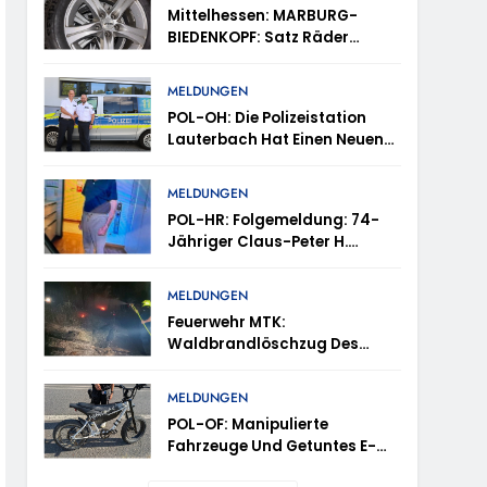
tes
Mittelhessen: MARBURG-
BIEDENKOPF: Satz Räder
en – TRuP-Spezialisten Decken Gleich Mehrere
Gefunden – Polizei Bittet Um
Mithilfe
MELDUNGEN
POL-OH: Die Polizeistation
 Niedernhausen
Lauterbach Hat Einen Neuen
Leiter: Amtseinführung Von
Markus Höfer
d Vermisst
MELDUNGEN
POL-HR: Folgemeldung: 74-
Jähriger Claus-Peter H.
ttenhain Und Taunusstein-Seitzenhahn –
Weiterhin Vermisst – Erneute
Veröffentlichung Eines Fotos
MELDUNGEN
Feuerwehr MTK:
Waldbrandlöschzug Des
Main-Taunus-Kreises
inweise Erbeten Und Wer Hat Den Fahrraddieb
Unterstützt Bei Waldbrand Im
MELDUNGEN
Rheingau-Taunus-Kreis –
POL-OF: Manipulierte
Rund 45 Einsatzkräfte
Fahrzeuge Und Getuntes E-
Sicherten In Schwierigem
Bike Aus Dem Verkehr
Gelände Die Flanken Des