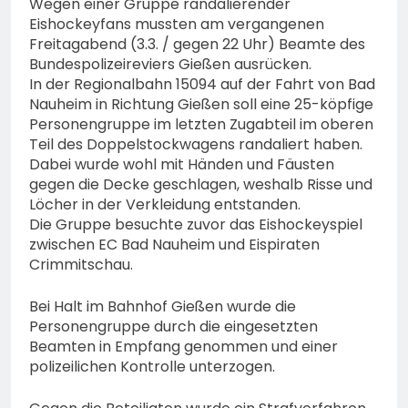
Wegen einer Gruppe randalierender
Eindringling erfordert
Eishockeyfans mussten am vergangenen
Einsatz der Polizei
4. August 2026
Freitagabend (3.3. / gegen 22 Uhr) Beamte des
Bundespolizeireviers Gießen ausrücken.
In der Regionalbahn 15094 auf der Fahrt von Bad
Nauheim in Richtung Gießen soll eine 25-köpfige
Personengruppe im letzten Zugabteil im oberen
Teil des Doppelstockwagens randaliert haben.
Dabei wurde wohl mit Händen und Fäusten
gegen die Decke geschlagen, weshalb Risse und
Löcher in der Verkleidung entstanden.
Die Gruppe besuchte zuvor das Eishockeyspiel
zwischen EC Bad Nauheim und Eispiraten
Crimmitschau.
Bei Halt im Bahnhof Gießen wurde die
Personengruppe durch die eingesetzten
Beamten in Empfang genommen und einer
polizeilichen Kontrolle unterzogen.