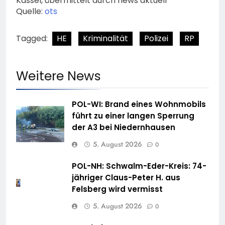
Kassel, übermittelt durch news aktuell
Quelle:
ots
Tagged:
HE
Kriminalität
Polizei
RP
Weitere News
POL-WI: Brand eines Wohnmobils
führt zu einer langen Sperrung
der A3 bei Niedernhausen
5. August 2026
0
POL-NH: Schwalm-Eder-Kreis: 74-
jähriger Claus-Peter H. aus
Felsberg wird vermisst
5. August 2026
0