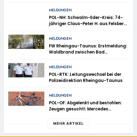
A3 bei Niedernhausen
MELDUNGEN
POL-NH: Schwalm-Eder-Kreis: 74-
jähriger Claus-Peter H. aus Felsberg
wird vermisst
MELDUNGEN
FW Rheingau-Taunus: Erstmeldung:
Waldbrand zwischen Bad
Schwalbach-Hettenhain und
Taunusstein-Seitzenhahn – rund 150
MELDUNGEN
Einsatzkräfte im Einsatz
POL-RTK: Leitungswechsel bei der
Polizeidirektion Rheingau-Taunus
MELDUNGEN
POL-OF: Abgelenkt und bestohlen:
Zeugen gesucht!; Mercedes
angedotzt: Hinweise erbeten und
Wer hat den Fahrraddieb gesehen?
MEHR ARTIKEL