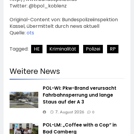
Twitter: @bpol_koblenz
Original-Content von: Bundespolizeiinspektion
Kassel, übermittelt durch news aktuell
Quelle:
ots
Tagged:
HE
Kriminalität
Polizei
RP
Weitere News
POL-WI: Pkw-Brand verursacht
Fahrbahnsperrung und lange
Staus auf der A 3
7. August 2026
0
POL-LM: „Coffee with a Cop“ in
Bad Camberg