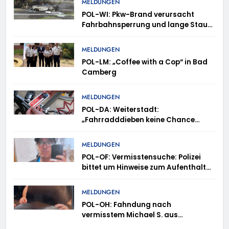
MELDUNGEN
POL-WI: Pkw-Brand verursacht
Fahrbahnsperrung und lange Staus
auf der A 3
MELDUNGEN
POL-LM: „Coffee with a Cop“ in Bad
Camberg
MELDUNGEN
POL-DA: Weiterstadt:
„Fahrradddieben keine Chance
geben“ – Fahrradcodierung /
Anmeldung erforderlich
MELDUNGEN
POL-OF: Vermisstensuche: Polizei
bittet um Hinweise zum Aufenthalt
von Ricardo Zaragoza Gonzalez
MELDUNGEN
POL-OH: Fahndung nach
vermisstem Michael S. aus
Rotenburg a.d. Fulda