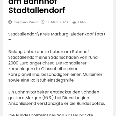
am Bahnhof
74-jähriger Claus-Peter
H. weiterhin vermisst –
Stadtallendorf
6. August 2026
Erneute Veröffentlichung
eines Fotos
Hermann Wurst
17. März 2023
1 Min
Stadtallendorf/Kreis Marburg-Biedenkopf (ots)
–
Bislang Unbekannte haben am Bahnhof
Stadtallendorf einen Sachschaden von rund
2000 Euro angerichtet. Die Randalierer
zerschlugen die Glasscheibe einer
Fahrplanvitrine, beschädigten einen Mülleimer
sowie eine Rollstuhleinstiegshilfe.
Ein Bahnmitarbeiter entdeckte den Schaden
gestern Morgen (16.3.) bei Dienstbeginn.
Anschließend verständigte er die Bundespolizei.
Die Bundespolizeiinspektion Kassel hat die