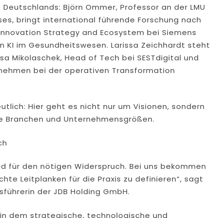
ät Deutschlands: Björn Ommer, Professor an der LMU
es, bringt international führende Forschung nach
t Innovation Strategy and Ecosystem bei Siemens
n KI im Gesundheitswesen. Larissa Zeichhardt steht
ssa Mikolaschek, Head of Tech bei SESTdigital und
ernehmen bei der operativen Transformation
lich: Hier geht es nicht nur um Visionen, sondern
che Branchen und Unternehmensgrößen.
ch
 und für den nötigen Widerspruch. Bei uns bekommen
hte Leitplanken für die Praxis zu definieren“, sagt
sführerin der JDB Holding GmbH.
, in dem strategische, technologische und