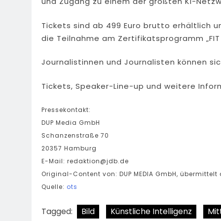
und Zugang zu einem der größten KI-Netz
Tickets sind ab 499 Euro brutto erhältlich
die Teilnahme am Zertifikatsprogramm „FIT 
Journalistinnen und Journalisten können sic
Tickets, Speaker-Line-up und weitere Info
Pressekontakt:
DUP Media GmbH
Schanzenstraße 70
20357 Hamburg
E-Mail:
redaktion@jdb.de
Original-Content von: DUP MEDIA GmbH, übermittelt 
Quelle:
ots
Tagged:
Bild
Künstliche Intelligenz
Mit