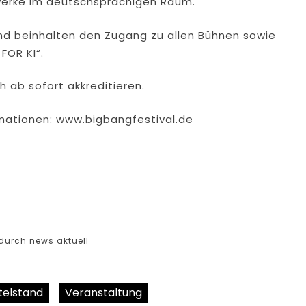
werke im deutschsprachigen Raum.
 und beinhalten den Zugang zu allen Bühnen sowie
FOR KI“.
h ab sofort akkreditieren.
rmationen: www.bigbangfestival.de
durch news aktuell
telstand
Veranstaltung