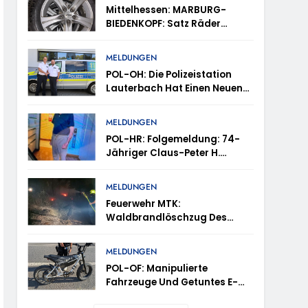
tes
Mittelhessen: MARBURG-
BIEDENKOPF: Satz Räder
en – TRuP-Spezialisten Decken Gleich Mehrere
Gefunden – Polizei Bittet Um
Mithilfe
MELDUNGEN
POL-OH: Die Polizeistation
 Niedernhausen
Lauterbach Hat Einen Neuen
Leiter: Amtseinführung Von
Markus Höfer
d Vermisst
MELDUNGEN
POL-HR: Folgemeldung: 74-
Jähriger Claus-Peter H.
ttenhain Und Taunusstein-Seitzenhahn –
Weiterhin Vermisst – Erneute
Veröffentlichung Eines Fotos
MELDUNGEN
Feuerwehr MTK:
Waldbrandlöschzug Des
Main-Taunus-Kreises
inweise Erbeten Und Wer Hat Den Fahrraddieb
Unterstützt Bei Waldbrand Im
MELDUNGEN
Rheingau-Taunus-Kreis –
POL-OF: Manipulierte
Rund 45 Einsatzkräfte
Fahrzeuge Und Getuntes E-
Sicherten In Schwierigem
Bike Aus Dem Verkehr
Gelände Die Flanken Des