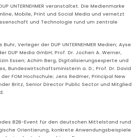
on DUP UNTERNEHMER veranstaltet. Die Medienmarke
nline, Mobile, Print und Social Media und vernetzt
 Wissenschaft und Technologie rund um zentrale
e Buhr, Verleger der DUP UNTERNEHMER Medien; Ayse
r DUP Media GmbH; Prof. Dr. Jochen A. Werner,
dizin Essen; Achim Berg, Digitalisierungsexperte und
s, Bundeswirtschaftsministerin a. D.; Prof. Dr. David
n der FOM Hochschule; Jens Redmer, Principal New
r Britz, Senior Director Public Sector und Mitglied
d.
rendes B2B-Event für den deutschen Mittelstand rund
egische Orientierung, konkrete Anwendungsbeispiele