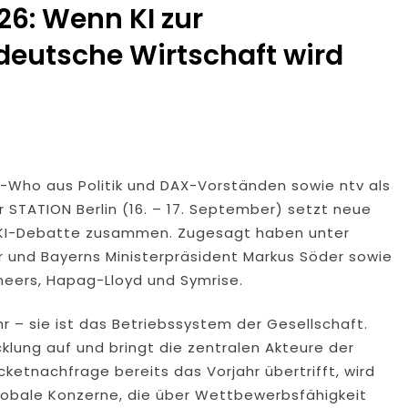
26: Wenn KI zur
 deutsche Wirtschaft wird
-Who aus Politik und DAX-Vorständen sowie ntv als
er STATION Berlin (16. – 17. September) setzt neue
r KI-Debatte zusammen. Zugesagt haben unter
r und Bayerns Ministerpräsident Markus Söder sowie
neers, Hapag-Lloyd und Symrise.
ehr – sie ist das Betriebssystem der Gesellschaft.
cklung auf und bringt die zentralen Akteure der
etnachfrage bereits das Vorjahr übertrifft, wird
globale Konzerne, die über Wettbewerbsfähigkeit