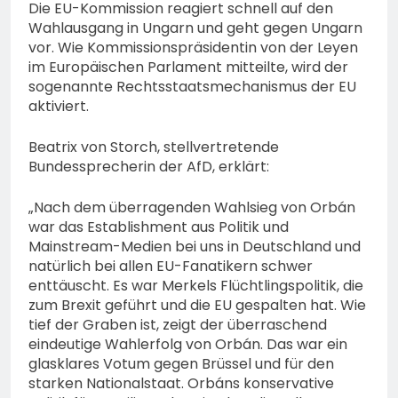
Polizeipräsidium
Die EU-Kommission reagiert schnell auf den
Sicherheitsgewerbe durch
Osthessen Jubiläumsfest
Wahlausgang in Ungarn und geht gegen Ungarn
7. August 2026
am Samstag, 15. August
vor. Wie Kommissionspräsidentin von der Leyen
(11-18 Uhr)- Bürgerinnen
im Europäischen Parlament mitteilte, wird der
und Bürger erhalten
sogenannte Rechtsstaatsmechanismus der EU
spannende Einblicke in die
aktiviert.
Polizeiarbeit
Beatrix von Storch, stellvertretende
Bundessprecherin der AfD, erklärt:
„Nach dem überragenden Wahlsieg von Orbán
war das Establishment aus Politik und
Mainstream-Medien bei uns in Deutschland und
natürlich bei allen EU-Fanatikern schwer
enttäuscht. Es war Merkels Flüchtlingspolitik, die
zum Brexit geführt und die EU gespalten hat. Wie
tief der Graben ist, zeigt der überraschend
eindeutige Wahlerfolg von Orbán. Das war ein
glasklares Votum gegen Brüssel und für den
starken Nationalstaat. Orbáns konservative