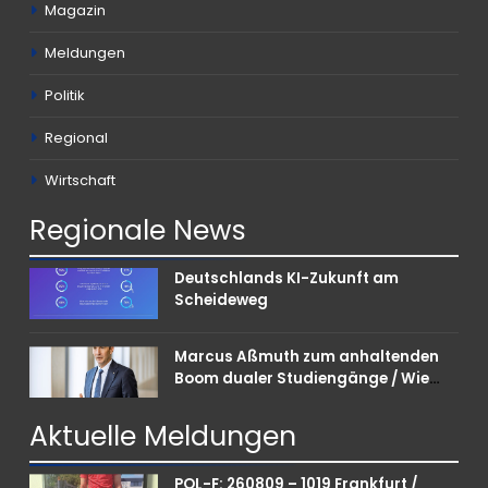
Magazin
Meldungen
Politik
Regional
Wirtschaft
Regionale
News
Deutschlands KI-Zukunft am
Scheideweg
Marcus Aßmuth zum anhaltenden
Boom dualer Studiengänge / Wie
Unternehmen bei Nachwuchskräften
punkten können
Aktuelle
Meldungen
POL-F: 260809 – 1019 Frankfurt /