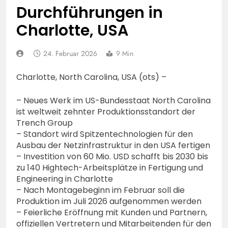
bestohlen: Zeugen
Durchführungen in
gesucht!; Mercedes
5. August 2026
angedotzt: Hinweise
Charlotte, USA
erbeten und Wer hat den
Fahrraddieb gesehen?
24. Februar 2026
9 Min
Charlotte, North Carolina, USA (ots) –
– Neues Werk im US-Bundesstaat North Carolina
ist weltweit zehnter Produktionsstandort der
Trench Group
– Standort wird Spitzentechnologien für den
Ausbau der Netzinfrastruktur in den USA fertigen
– Investition von 60 Mio. USD schafft bis 2030 bis
zu 140 Hightech-Arbeitsplätze in Fertigung und
Engineering in Charlotte
– Nach Montagebeginn im Februar soll die
Produktion im Juli 2026 aufgenommen werden
– Feierliche Eröffnung mit Kunden und Partnern,
offiziellen Vertretern und Mitarbeitenden für den