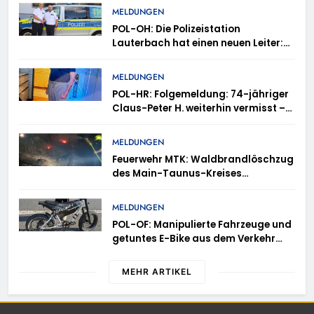
MELDUNGEN
POL-OH: Die Polizeistation
Lauterbach hat einen neuen Leiter:
Amtseinführung von Markus Höfer
MELDUNGEN
POL-HR: Folgemeldung: 74-jähriger
Claus-Peter H. weiterhin vermisst –
Erneute Veröffentlichung eines Fotos
MELDUNGEN
Feuerwehr MTK: Waldbrandlöschzug
des Main-Taunus-Kreises
unterstützt bei Waldbrand im
Rheingau-Taunus-Kreis – Rund 45
MELDUNGEN
Einsatzkräfte sicherten in
POL-OF: Manipulierte Fahrzeuge und
schwierigem Gelände die Flanken
getuntes E-Bike aus dem Verkehr
des Brandgebietes
gezogen – TRuP-Spezialisten decken
gleich mehrere Verstöße auf
MEHR ARTIKEL