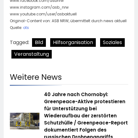
www.facebook.com/asbnrw
www.instagram.com/asb_nrw
www.youtube.com/user/asbaktuell
Original-Content von: ASB NRW, übermittelt durch news aktuell
Quelle:
ots
Tagged:
Bild
Hilfsorganisation
Soziales
Veranstaltung
Weitere News
40 Jahre nach Chornobyl:
Greenpeace-Aktive protestieren
für Unterstützung bei
Wiederaufbau der zerstörten
Schutzhülle / Greenpeace-Report
dokumentiert Folgen des
russischen Drohnenangriffs