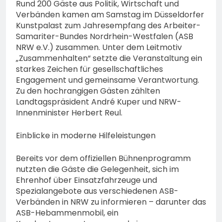
bestohlen: Zeugen
Rund 200 Gäste aus Politik, Wirtschaft und
gesucht!; Mercedes
Verbänden kamen am Samstag im Düsseldorfer
5. August 2026
angedotzt: Hinweise
Kunstpalast zum Jahresempfang des Arbeiter-
erbeten und Wer hat den
Samariter-Bundes Nordrhein-Westfalen (ASB
Fahrraddieb gesehen?
NRW e.V.) zusammen. Unter dem Leitmotiv
„Zusammenhalten“ setzte die Veranstaltung ein
starkes Zeichen für gesellschaftliches
Engagement und gemeinsame Verantwortung.
Zu den hochrangigen Gästen zählten
Landtagspräsident André Kuper und NRW-
Innenminister Herbert Reul.
Einblicke in moderne Hilfeleistungen
Bereits vor dem offiziellen Bühnenprogramm
nutzten die Gäste die Gelegenheit, sich im
Ehrenhof über Einsatzfahrzeuge und
Spezialangebote aus verschiedenen ASB-
Verbänden in NRW zu informieren – darunter das
ASB-Hebammenmobil, ein