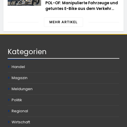
POL-OF: Manipulierte Fahrzeuge und
schwierigem Gelände die Flanken
getuntes E-Bike aus dem Verkehr
des Brandgebietes
gezogen – TRuP-Spezialisten decken
gleich mehrere Verstöße auf
MEHR ARTIKEL
Kategorien
Handel
Magazin
Meldungen
Politik
Regional
Wirtschaft