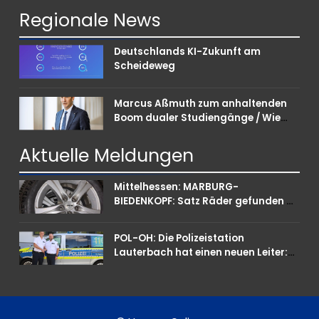
Regionale
News
Deutschlands KI-Zukunft am
Scheideweg
Marcus Aßmuth zum anhaltenden
Boom dualer Studiengänge / Wie
Unternehmen bei Nachwuchskräften
punkten können
Aktuelle
Meldungen
Mittelhessen: MARBURG-
BIEDENKOPF: Satz Räder gefunden –
Polizei bittet um Mithilfe
POL-OH: Die Polizeistation
Lauterbach hat einen neuen Leiter:
Amtseinführung von Markus Höfer