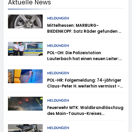
Aktuelle News
MELDUNGEN
Mittelhessen: MARBURG-
BIEDENKOPF: Satz Räder gefunden –
Polizei bittet um Mithilfe
MELDUNGEN
POL-OH: Die Polizeistation
Lauterbach hat einen neuen Leiter:
Amtseinführung von Markus Höfer
MELDUNGEN
POL-HR: Folgemeldung: 74-jähriger
Claus-Peter H. weiterhin vermisst –
Erneute Veröffentlichung eines Fotos
MELDUNGEN
Feuerwehr MTK: Waldbrandlöschzug
des Main-Taunus-Kreises
unterstützt bei Waldbrand im
Rheingau-Taunus-Kreis – Rund 45
MELDUNGEN
Einsatzkräfte sicherten in