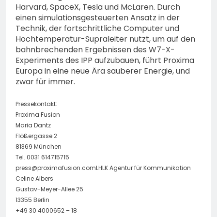
Harvard, SpaceX, Tesla und McLaren. Durch
einen simulationsgesteuerten Ansatz in der
Technik, der fortschrittliche Computer und
Hochtemperatur-Supraleiter nutzt, um auf den
bahnbrechenden Ergebnissen des W7-X-
Experiments des IPP aufzubauen, führt Proxima
Europa in eine neue Ära sauberer Energie, und
zwar für immer.
Pressekontakt:
Proxima Fusion
Maria Dantz
Flößergasse 2
81369 München
Tel. 0031 614715715
press@proximafusion.comLHLK
Agentur für Kommunikation
Celine Albers
Gustav-Meyer-Allee 25
13355 Berlin
+49 30 4000652 – 18