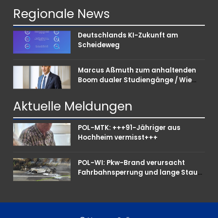
Regionale
News
Deutschlands KI-Zukunft am
Scheideweg
Marcus Aßmuth zum anhaltenden
Boom dualer Studiengänge / Wie
Unternehmen bei Nachwuchskräften
punkten können
Aktuelle
Meldungen
POL-MTK: +++91-Jähriger aus
Hochheim vermisst+++
POL-WI: Pkw-Brand verursacht
Fahrbahnsperrung und lange Staus
auf der A 3