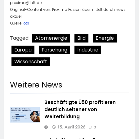
proxima@lhlk.de
Original-Content von: Proxima Fusion, übermittelt durch news
aktuell
Quelle:
ots
Tagged:
Atomenergie
Bild
Energie
Europa
Forschung
Industrie
Wissenschaft
Weitere News
Beschäftigte Ü50 profitieren
deutlich seltener von
Weiterbildung
15. April 2026
0