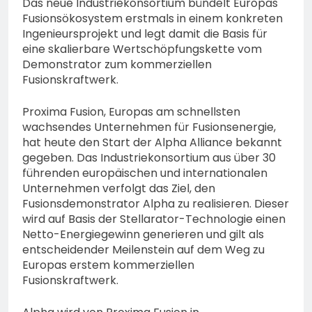
Das neue Industriekonsortium bündelt Europas
Lauterbach hat einen
Fusionsökosystem erstmals in einem konkreten
neuen Leiter:
6. August 2026
Amtseinführung von
Ingenieursprojekt und legt damit die Basis für
Markus Höfer
eine skalierbare Wertschöpfungskette vom
Demonstrator zum kommerziellen
Fusionskraftwerk.
Proxima Fusion, Europas am schnellsten
wachsendes Unternehmen für Fusionsenergie,
hat heute den Start der Alpha Alliance bekannt
gegeben. Das Industriekonsortium aus über 30
führenden europäischen und internationalen
Unternehmen verfolgt das Ziel, den
Fusionsdemonstrator Alpha zu realisieren. Dieser
wird auf Basis der Stellarator-Technologie einen
Netto-Energiegewinn generieren und gilt als
entscheidender Meilenstein auf dem Weg zu
Europas erstem kommerziellen
Fusionskraftwerk.