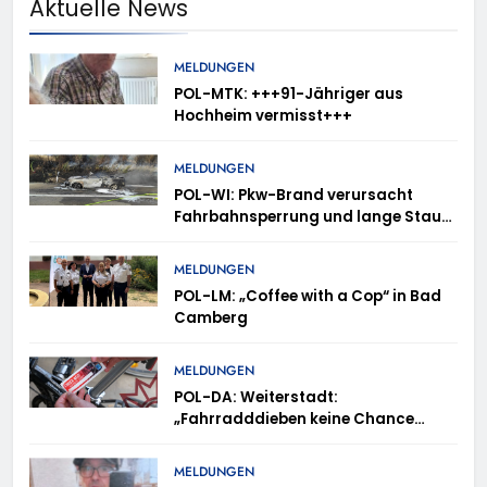
Aktuelle News
MELDUNGEN
POL-MTK: +++91-Jähriger aus
Hochheim vermisst+++
MELDUNGEN
POL-WI: Pkw-Brand verursacht
Fahrbahnsperrung und lange Staus
auf der A 3
MELDUNGEN
POL-LM: „Coffee with a Cop“ in Bad
Camberg
MELDUNGEN
POL-DA: Weiterstadt:
„Fahrradddieben keine Chance
geben“ – Fahrradcodierung /
Anmeldung erforderlich
MELDUNGEN