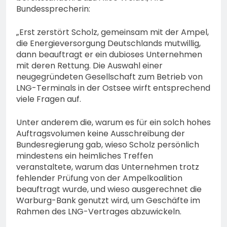
74-jähriger Claus-Peter
Bundessprecherin:
H. weiterhin vermisst –
6. August 2026
Erneute Veröffentlichung
„Erst zerstört Scholz, gemeinsam mit der Ampel,
eines Fotos
die Energieversorgung Deutschlands mutwillig,
dann beauftragt er ein dubioses Unternehmen
mit deren Rettung. Die Auswahl einer
neugegründeten Gesellschaft zum Betrieb von
LNG-Terminals in der Ostsee wirft entsprechend
viele Fragen auf.
Unter anderem die, warum es für ein solch hohes
Auftragsvolumen keine Ausschreibung der
Bundesregierung gab, wieso Scholz persönlich
mindestens ein heimliches Treffen
veranstaltete, warum das Unternehmen trotz
fehlender Prüfung von der Ampelkoalition
beauftragt wurde, und wieso ausgerechnet die
Warburg-Bank genutzt wird, um Geschäfte im
Rahmen des LNG-Vertrages abzuwickeln.