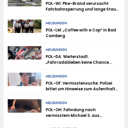
POL-WI: Pkw-Brand verursacht
Fahrbahnsperrung und lange Staus
auf der A 3
MELDUNGEN
POL-LM: „Coffee with a Cop“ in Bad
Camberg
MELDUNGEN
POL-DA: Weiterstadt:
„Fahrradddieben keine Chance
geben“ – Fahrradcodierung /
Anmeldung erforderlich
MELDUNGEN
POL-OF: Vermisstensuche: Polizei
bittet um Hinweise zum Aufenthalt
von Ricardo Zaragoza Gonzalez
MELDUNGEN
POL-OH: Fahndung nach
vermisstem Michael S. aus
Rotenburg a.d. Fulda