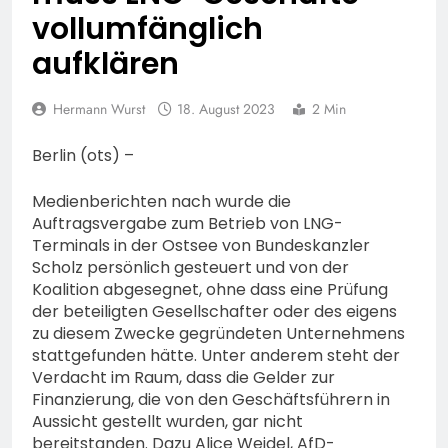
Fahrradcodierung /
POL-OF:
vollumfänglich
Anmeldung erforderlich
Vermisstensuche: Polizei
aufklären
bittet um Hinweise zum
7. August 2026
Aufenthalt von Ricardo
POL-OH: Fahndung nach
Zaragoza Gonzalez
vermisstem Michael S.
Hermann Wurst
18. August 2023
2 Min
aus Rotenburg a.d. Fulda
7. August 2026
HZA-F: Frankfurter
Berlin (ots) –
Finanzkontrolle
Schwarzarbeit führt an
7. August 2026
Medienberichten nach wurde die
drei Tagen Kontrollen im
POL-OH: 25 Jahre
Auftragsvergabe zum Betrieb von LNG-
Gastro- und
Polizeipräsidium
Terminals in der Ostsee von Bundeskanzler
Sicherheitsgewerbe durch
Osthessen Jubiläumsfest
Scholz persönlich gesteuert und von der
7. August 2026
am Samstag, 15. August
Koalition abgesegnet, ohne dass eine Prüfung
Mittelhessen: MARBURG-
(11-18 Uhr)- Bürgerinnen
der beteiligten Gesellschafter oder des eigens
BIEDENKOPF: Satz Räder
und Bürger erhalten
zu diesem Zwecke gegründeten Unternehmens
gefunden – Polizei bittet
6. August 2026
spannende Einblicke in die
stattgefunden hätte. Unter anderem steht der
um Mithilfe
POL-OH: Die Polizeistation
Polizeiarbeit
Verdacht im Raum, dass die Gelder zur
Lauterbach hat einen
Finanzierung, die von den Geschäftsführern in
neuen Leiter:
6. August 2026
Aussicht gestellt wurden, gar nicht
Amtseinführung von
POL-HR: Folgemeldung:
bereitstanden. Dazu Alice Weidel, AfD-
Markus Höfer