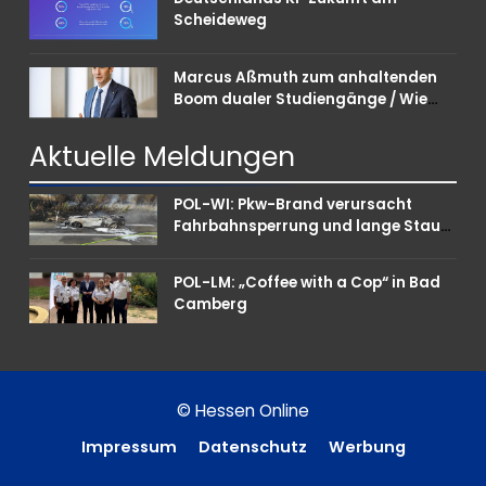
Scheideweg
Marcus Aßmuth zum anhaltenden
Boom dualer Studiengänge / Wie
Unternehmen bei Nachwuchskräften
punkten können
Aktuelle
Meldungen
POL-WI: Pkw-Brand verursacht
Fahrbahnsperrung und lange Staus
auf der A 3
POL-LM: „Coffee with a Cop“ in Bad
Camberg
© Hessen Online
Impressum
Datenschutz
Werbung