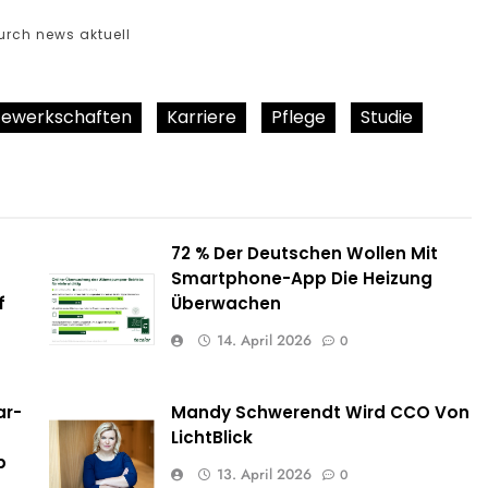
urch news aktuell
ewerkschaften
Karriere
Pflege
Studie
72 % Der Deutschen Wollen Mit
Smartphone-App Die Heizung
f
Überwachen
14. April 2026
0
ar-
Mandy Schwerendt Wird CCO Von
LichtBlick
b
13. April 2026
0