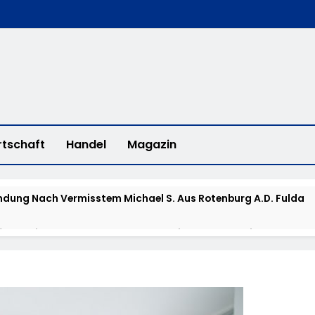
rtschaft
Handel
Magazin
dung Nach Vermisstem Michael S. Aus Rotenburg A.d. Fulda
furter Finanzkontrolle Schwarzarbeit Führt An Drei Tagen Kon
e Polizeipräsidium Osthessen Jubiläumsfest Am Samstag, 15. A
de Einblicke In Die Polizeiarbeit