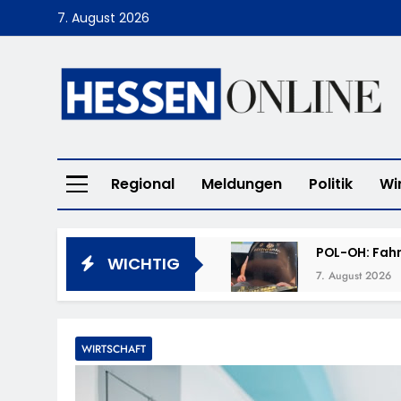
Skip
7. August 2026
to
content
Hessen Online
Regional
Meldungen
Politik
Wi
POL-OH: Fahn
WICHTIG
7. August 2026
HZA-F: Frank
Durch
7. August 2026
WIRTSCHAFT
POL-OH: 25 Jahr
Erhalten Spannen