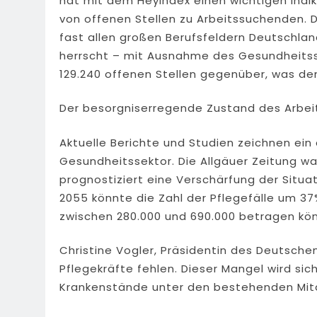
hat mit dem HeyIndex einen wichtigen Indika
von offenen Stellen zu Arbeitssuchenden. D
fast allen großen Berufsfeldern Deutschla
herrscht – mit Ausnahme des Gesundheitsse
129.240 offenen Stellen gegenüber, was de
Der besorgniserregende Zustand des Arbe
Aktuelle Berichte und Studien zeichnen ein
Gesundheitssektor. Die Allgäuer Zeitung wa
prognostiziert eine Verschärfung der Situ
2055 könnte die Zahl der Pflegefälle um 3
zwischen 280.000 und 690.000 betragen kö
Christine Vogler, Präsidentin des Deutschen
Pflegekräfte fehlen. Dieser Mangel wird sic
Krankenstände unter den bestehenden Mita