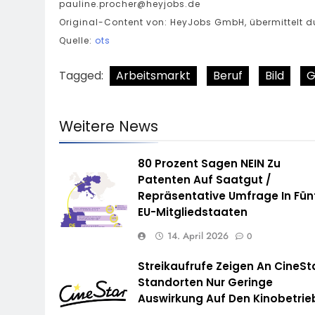
pauline.procher@heyjobs.de
Original-Content von: HeyJobs GmbH, übermittelt d
Quelle:
ots
Tagged:
Arbeitsmarkt
Beruf
Bild
G
Weitere News
80 Prozent Sagen NEIN Zu
Patenten Auf Saatgut /
Repräsentative Umfrage In Fün
EU-Mitgliedstaaten
14. April 2026
0
Streikaufrufe Zeigen An CineSt
Standorten Nur Geringe
Auswirkung Auf Den Kinobetrie