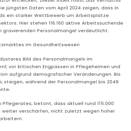
tor entwickelt. Dieser Index misst das Verhältnis
ie jüngsten Daten vom April 2024 zeigen, dass in
nds ein starker Wettbewerb um Arbeitsplätze
ktors. Hier stehen 116.160 aktive Arbeitssuchende
n gravierenden Personalmangel verdeutlicht.
itsmarktes im Gesundheitswesen
 düsteres Bild des Personalmangels im
rnt vor kritischen Engpässen in Pflegeheimen und
ation aufgrund demografischer Veränderungen. Bis
7% steigen, während der Personalmangel bis 2049
nnte.
 Pflegerates, betont, dass aktuell rund 115.000
h weiter verschärfen, nicht zuletzt wegen hoher
rbeitern.