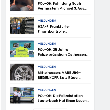
POL-OH: Fahndung Nach
m Mithilfe
Vermisstem Michael S. Aus
Rotenburg A.d. Fulda
ung Von Markus Höfer
MELDUNGEN
HZA-F: Frankfurter
eute Veröffentlichung Eines Fotos
Finanzkontrolle
Schwarzarbeit Führt An Drei
Tagen Kontrollen Im Gastro-
 Waldbrand Im Rheingau-Taunus-Kreis – Rund
MELDUNGEN
Und Sicherheitsgewerbe
tes
POL-OH: 25 Jahre
Durch
Polizeipräsidium Osthessen
Jubiläumsfest Am Samstag,
en – TRuP-Spezialisten Decken Gleich Mehrere
15. August (11-18 Uhr)-
MELDUNGEN
Bürgerinnen Und Bürger
Mittelhessen: MARBURG-
Erhalten Spannende Einblicke
 Niedernhausen
BIEDENKOPF: Satz Räder
In Die Polizeiarbeit
Gefunden – Polizei Bittet Um
Mithilfe
d Vermisst
MELDUNGEN
POL-OH: Die Polizeistation
Lauterbach Hat Einen Neuen
Leiter: Amtseinführung Von