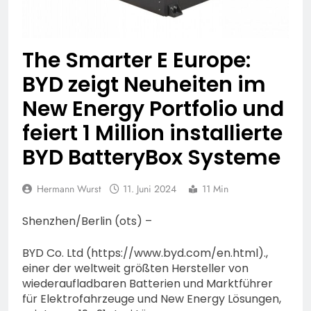
bestohlen: Zeugen
gesucht!; Mercedes
5. August 2026
angedotzt: Hinweise
erbeten und Wer hat den
The Smarter E Europe:
Fahrraddieb gesehen?
BYD zeigt Neuheiten im
New Energy Portfolio und
feiert 1 Million installierte
BYD BatteryBox Systeme
Hermann Wurst
11. Juni 2024
11 Min
Shenzhen/Berlin (ots) –
BYD Co. Ltd (https://www.byd.com/en.html).,
einer der weltweit größten Hersteller von
wiederaufladbaren Batterien und Marktführer
für Elektrofahrzeuge und New Energy Lösungen,