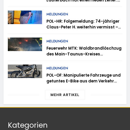
Lauterbach hat einen neuen Leiter:
Amtseinführung von Markus Höfer
MELDUNGEN
POL-HR: Folgemeldung: 74-jähriger
Claus-Peter H. weiterhin vermisst –
Erneute Veröffentlichung eines Fotos
MELDUNGEN
Feuerwehr MTK: Waldbrandlöschzug
des Main-Taunus-Kreises
unterstützt bei Waldbrand im
Rheingau-Taunus-Kreis – Rund 45
MELDUNGEN
Einsatzkräfte sicherten in
POL-OF: Manipulierte Fahrzeuge und
schwierigem Gelände die Flanken
getuntes E-Bike aus dem Verkehr
des Brandgebietes
gezogen – TRuP-Spezialisten decken
gleich mehrere Verstöße auf
MEHR ARTIKEL
Kategorien