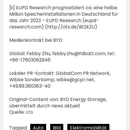
[ii] EUPD Research prognostiziert ca. eine halbe
Million Speicherinstallationen in Deutschland für
das Jahr 2023 – EUPD Research (eupd-
research.com) (http://ots.de/Bt2k2U)
Medienkontakt bei BYD:
Global: Febby Zhu,
febby.zhu@fdbatt.com
, tel.:
+86-17603082946
Lokaler PR-Kontakt: GlobalCom PR Network,
Wibke Sonderkamp,
wibke@gcpr.net
,
+49.89.360363-40
Original-Content von: BYD Energy Storage,
übermittelt durch news aktuell
Quelle:
ots
Tagged:
Auto
Bild
Elektromobilität