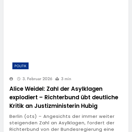
Kreis: 74-jähriger Claus-
Peter H. aus Felsberg wird
5. August 2026
vermisst
POLITIK
3. Februar 2026
3 min
Alice Weidel: Zahl der Asylklagen
explodiert – Richterbund übt deutliche
Kritik an Justizministerin Hubig
Berlin (ots) – Angesichts der immer weiter
steigenden Zahl an Asylklagen, fordert der
Richterbund von der Bundesregierung eine