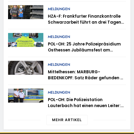
Rotenburg a.d. Fulda
MELDUNGEN
HZA-F: Frankfurter Finanzkontrolle
Schwarzarbeit führt an drei Tagen
Kontrollen im Gastro- und
Sicherheitsgewerbe durch
MELDUNGEN
POL-OH: 25 Jahre Polizeipräsidium
Osthessen Jubiläumsfest am
Samstag, 15. August (11-18 Uhr)-
Bürgerinnen und Bürger erhalten
MELDUNGEN
spannende Einblicke in die
Mittelhessen: MARBURG-
Polizeiarbeit
BIEDENKOPF: Satz Räder gefunden –
Polizei bittet um Mithilfe
MELDUNGEN
POL-OH: Die Polizeistation
Lauterbach hat einen neuen Leiter:
Amtseinführung von Markus Höfer
MEHR ARTIKEL