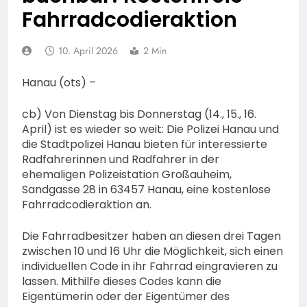
Aufenthalt von Ricardo
POL-OH: Fahndung nach
Fahrradcodieraktion
Zaragoza Gonzalez
vermisstem Michael S.
aus Rotenburg a.d. Fulda
7. August 2026
10. April 2026
2 Min
HZA-F: Frankfurter
Finanzkontrolle
Hanau (ots) –
Schwarzarbeit führt an
7. August 2026
drei Tagen Kontrollen im
POL-OH: 25 Jahre
cb) Von Dienstag bis Donnerstag (14., 15., 16.
Gastro- und
Polizeipräsidium
Sicherheitsgewerbe durch
April) ist es wieder so weit: Die Polizei Hanau und
Osthessen Jubiläumsfest
7. August 2026
die Stadtpolizei Hanau bieten für interessierte
am Samstag, 15. August
Mittelhessen: MARBURG-
Radfahrerinnen und Radfahrer in der
(11-18 Uhr)- Bürgerinnen
BIEDENKOPF: Satz Räder
ehemaligen Polizeistation Großauheim,
und Bürger erhalten
gefunden – Polizei bittet
6. August 2026
Sandgasse 28 in 63457 Hanau, eine kostenlose
spannende Einblicke in die
um Mithilfe
POL-OH: Die Polizeistation
Fahrradcodieraktion an.
Polizeiarbeit
Lauterbach hat einen
neuen Leiter:
6. August 2026
Die Fahrradbesitzer haben an diesen drei Tagen
Amtseinführung von
POL-HR: Folgemeldung:
zwischen 10 und 16 Uhr die Möglichkeit, sich einen
Markus Höfer
74-jähriger Claus-Peter
individuellen Code in ihr Fahrrad eingravieren zu
H. weiterhin vermisst –
lassen. Mithilfe dieses Codes kann die
6. August 2026
Erneute Veröffentlichung
Eigentümerin oder der Eigentümer des
Feuerwehr MTK:
eines Fotos