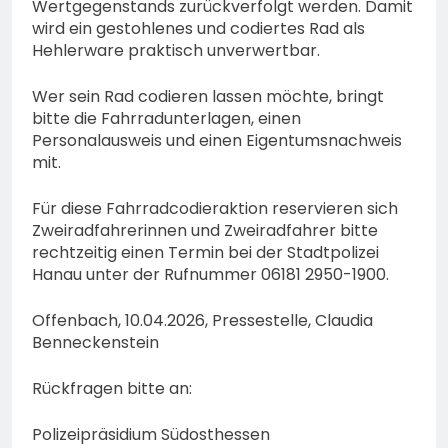
Waldbrandlöschzug des
Wertgegenstands zurückverfolgt werden. Damit
Main-Taunus-Kreises
wird ein gestohlenes und codiertes Rad als
6. August 2026
unterstützt bei Waldbrand
Hehlerware praktisch unverwertbar.
im Rheingau-Taunus-Kreis
– Rund 45 Einsatzkräfte
Wer sein Rad codieren lassen möchte, bringt
sicherten in schwierigem
bitte die Fahrradunterlagen, einen
Gelände die Flanken des
Personalausweis und einen Eigentumsnachweis
Brandgebietes
mit.
Für diese Fahrradcodieraktion reservieren sich
Zweiradfahrerinnen und Zweiradfahrer bitte
rechtzeitig einen Termin bei der Stadtpolizei
Hanau unter der Rufnummer 06181 2950-1900.
Offenbach, 10.04.2026, Pressestelle, Claudia
Benneckenstein
Rückfragen bitte an:
Polizeipräsidium Südosthessen