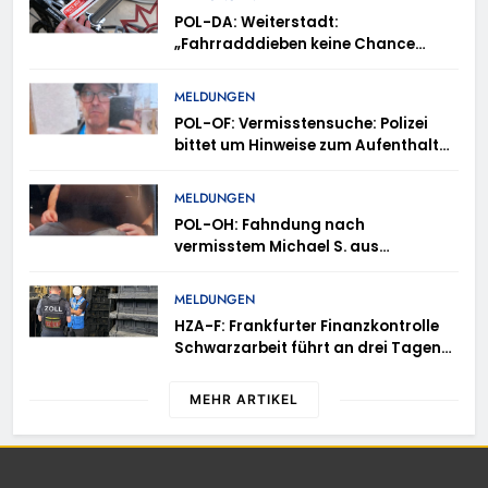
POL-DA: Weiterstadt:
„Fahrradddieben keine Chance
geben“ – Fahrradcodierung /
Anmeldung erforderlich
MELDUNGEN
POL-OF: Vermisstensuche: Polizei
bittet um Hinweise zum Aufenthalt
von Ricardo Zaragoza Gonzalez
MELDUNGEN
POL-OH: Fahndung nach
vermisstem Michael S. aus
Rotenburg a.d. Fulda
MELDUNGEN
HZA-F: Frankfurter Finanzkontrolle
Schwarzarbeit führt an drei Tagen
Kontrollen im Gastro- und
Sicherheitsgewerbe durch
MEHR ARTIKEL