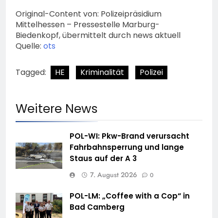
Original-Content von: Polizeipräsidium
Mittelhessen – Pressestelle Marburg-
Biedenkopf, übermittelt durch news aktuell
Quelle:
ots
Tagged:
HE
Kriminalität
Polizei
Weitere News
POL-WI: Pkw-Brand verursacht
Fahrbahnsperrung und lange
Staus auf der A 3
7. August 2026
0
POL-LM: „Coffee with a Cop“ in
Bad Camberg