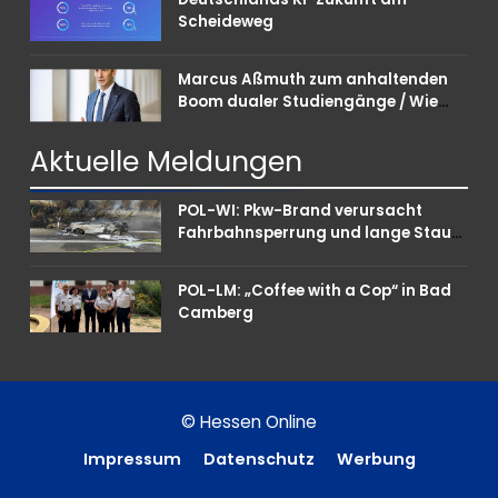
Scheideweg
Marcus Aßmuth zum anhaltenden
Boom dualer Studiengänge / Wie
Unternehmen bei Nachwuchskräften
punkten können
Aktuelle
Meldungen
POL-WI: Pkw-Brand verursacht
Fahrbahnsperrung und lange Staus
auf der A 3
POL-LM: „Coffee with a Cop“ in Bad
Camberg
© Hessen Online
Impressum
Datenschutz
Werbung