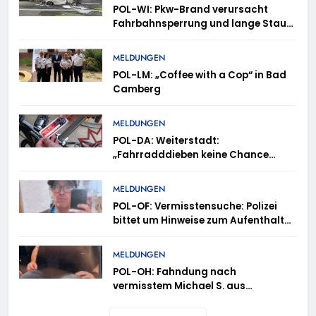
POL-WI: Pkw-Brand verursacht
Fahrbahnsperrung und lange Staus
auf der A 3
MELDUNGEN
POL-LM: „Coffee with a Cop“ in Bad
Camberg
MELDUNGEN
POL-DA: Weiterstadt:
„Fahrradddieben keine Chance
geben“ – Fahrradcodierung /
Anmeldung erforderlich
MELDUNGEN
POL-OF: Vermisstensuche: Polizei
bittet um Hinweise zum Aufenthalt
von Ricardo Zaragoza Gonzalez
MELDUNGEN
POL-OH: Fahndung nach
vermisstem Michael S. aus
Rotenburg a.d. Fulda