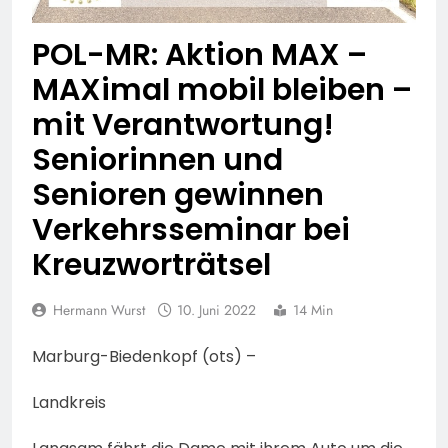
74-jähriger Claus-Peter
H. weiterhin vermisst –
6. August 2026
POL-MR: Aktion MAX –
Erneute Veröffentlichung
eines Fotos
MAXimal mobil bleiben –
mit Verantwortung!
Seniorinnen und
Senioren gewinnen
Verkehrsseminar bei
Kreuzworträtsel
Hermann Wurst
10. Juni 2022
14 Min
Marburg-Biedenkopf (ots) –
Landkreis