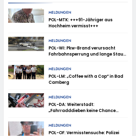
MELDUNGEN
POL-MTK: +++91-Jähriger aus
Hochheim vermisst+++
MELDUNGEN
POL-WI: Pkw-Brand verursacht
Fahrbahnsperrung und lange Staus
auf der A 3
MELDUNGEN
POL-LM: „Coffee with a Cop“ in Bad
Camberg
MELDUNGEN
POL-DA: Weiterstadt:
„Fahrradddieben keine Chance
geben“ – Fahrradcodierung /
Anmeldung erforderlich
MELDUNGEN
POL-OF: Vermisstensuche: Polizei