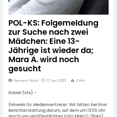
Lauterbach hat einen
neuen Leiter:
6. August 2026
Amtseinführung von
Markus Höfer
POL-KS: Folgemeldung
zur Suche nach zwei
Mädchen: Eine 13-
Jährige ist wieder da;
Mara A. wird noch
gesucht
Hermann Wurst
17. Juni 2022
3 Min
Kassel (ots) –
(Hinweis für Medienvertreter: Wir bitten bei ihrer
Berichterstattung darum, auf dem um 13:55 Uhr
durch uns veröffentlichten Foto Maja D. (links)