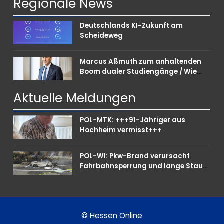
Regionale
News
Deutschlands KI-Zukunft am
Scheideweg
Marcus Aßmuth zum anhaltenden
Boom dualer Studiengänge / Wie
Unternehmen bei Nachwuchskräften
punkten können
Aktuelle
Meldungen
POL-MTK: +++91-Jähriger aus
Hochheim vermisst+++
POL-WI: Pkw-Brand verursacht
Fahrbahnsperrung und lange Staus
auf der A 3
© Hessen Online