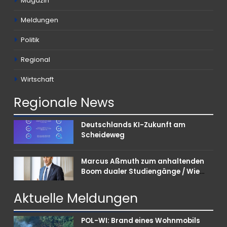
Magazin
Meldungen
Politik
Regional
Wirtschaft
Regionale
News
Deutschlands KI-Zukunft am
Scheideweg
Marcus Aßmuth zum anhaltenden
Boom dualer Studiengänge / Wie
Unternehmen bei Nachwuchskräften
punkten können
Aktuelle
Meldungen
POL-WI: Brand eines Wohnmobils