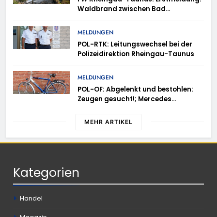
Waldbrand zwischen Bad
Schwalbach-Hettenhain und
Taunusstein-Seitzenhahn – rund 150
MELDUNGEN
Einsatzkräfte im Einsatz
POL-RTK: Leitungswechsel bei der
Polizeidirektion Rheingau-Taunus
MELDUNGEN
POL-OF: Abgelenkt und bestohlen:
Zeugen gesucht!; Mercedes
angedotzt: Hinweise erbeten und
Wer hat den Fahrraddieb gesehen?
MEHR ARTIKEL
Kategorien
Handel