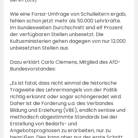
Eindringling erfordert
Einsatz der Polizei
4. August 2026
Wie eine Forsa-Umfrage von Schulleitern ergab,
fehlen schon jetzt mehr als 50.000 Lehrkräfte.
Im bundesweiten Durchschnitt sind elf Prozent
der verfügbaren Stellen unbesetzt. Die
Kultusministerien gehen dagegen von nur 12.000
unbesetzten Stellen aus.
Dazu erklärt Carlo Clemens, Mitglied des AfD-
Bundesvorstandes:
„Es ist fatal, dass nicht einmal die historische
Tragweite des Lehrermangels von der Politik
richtig erkannt oder sogar schöngeredet wird.
Daher ist die Forderung u.a. des Verbandes
Bildung und Erziehung (VBE), endlich seriöse und
methodisch abgestimmte Standards bei der
Erstellung von Bedarfs- und
Angebotsprognosen zu erarbeiten, nur zu
begrüßen. Dies kann aber nur der erste Schritt